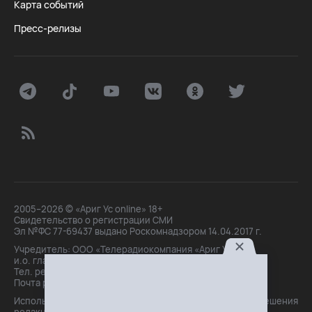
Карта событий
Пресс-релизы
2005–2026 © «Ариг Ус online» 18+
Свидетельство о регистрации СМИ
Эл №ФС 77-69437 выдано Роскомнадзором 14.04.2017 г.
Учредитель: ООО «Телерадиокомпания «Ариг Ус»,
и.о. главного редактора: Маханова О.Б.
Тел. peдakции: +7(3012)21-30-14,
Почта peдakции: editor@arigus.tv
Использование материалов только с письменного разрешения