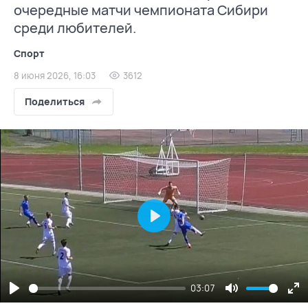
очередные матчи чемпионата Сибири
среди любителей.
Спорт
8 июня 2026, 16:03
3612
Поделиться
Play
03:07
Play
Mute
En