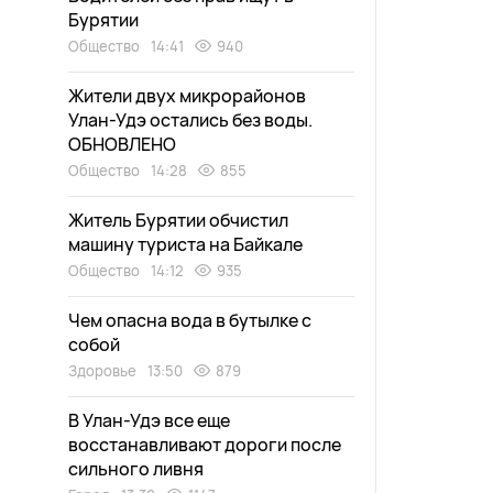
Бурятии
Общество
14:41
940
Жители двух микрорайонов
Улан-Удэ остались без воды.
ОБНОВЛЕНО
Общество
14:28
855
Житель Бурятии обчистил
машину туриста на Байкале
Общество
14:12
935
Чем опасна вода в бутылке с
собой
Здоровье
13:50
879
В Улан-Удэ все еще
восстанавливают дороги после
сильного ливня