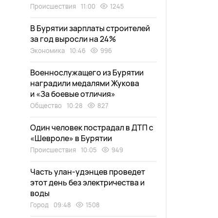
Происшествия
11:00
1245
В Бурятии зарплаты строителей
за год выросли на 24%
Экономика
10:46
996
Военнослужащего из Бурятии
наградили медалями Жукова
и «За боевые отличия»
Общество
10:28
827
Один человек пострадал в ДТП с
«Шевроле» в Бурятии
Происшествия
10:05
949
Часть улан-удэнцев проведет
этот день без электричества и
воды
Город
09:48
1508