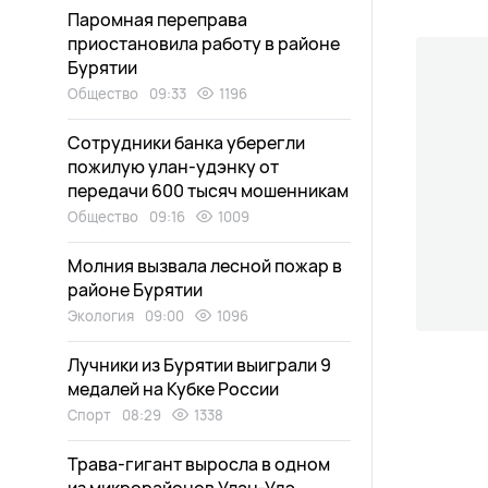
Паромная переправа
приостановила работу в районе
Бурятии
Общество
09:33
1196
Сотрудники банка уберегли
пожилую улан-удэнку от
передачи 600 тысяч мошенникам
Общество
09:16
1009
Молния вызвала лесной пожар в
районе Бурятии
Экология
09:00
1096
Лучники из Бурятии выиграли 9
медалей на Кубке России
Спорт
08:29
1338
Трава-гигант выросла в одном