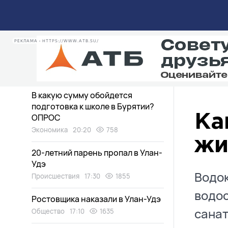
Общество
20:50
937
«Арт-объект величественный».
РЕКЛАМА • HTTPS://WWW.ATB.SU/
Какой смысл вкладывают авторы
в новую скульптуру на Арбате?
Город
20:31
841
В какую сумму обойдется
подготовка к школе в Бурятии?
ОПРОС
Ка
Экономика
20:20
758
жи
20-летний парень пропал в Улан-
Удэ
Водок
Происшествия
17:30
1855
водос
Ростовщика наказали в Улан-Удэ
санат
Общество
17:10
1635