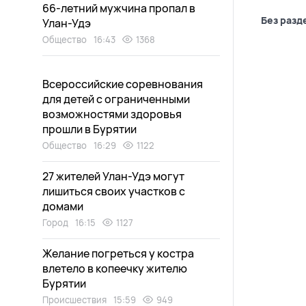
66-летний мужчина пропал в
Без разд
Улан-Удэ
Общество
16:43
1368
Всероссийские соревнования
для детей с ограниченными
возможностями здоровья
прошли в Бурятии
Общество
16:29
1122
27 жителей Улан-Удэ могут
лишиться своих участков с
домами
Город
16:15
1127
Желание погреться у костра
влетело в копеечку жителю
Бурятии
Происшествия
15:59
949