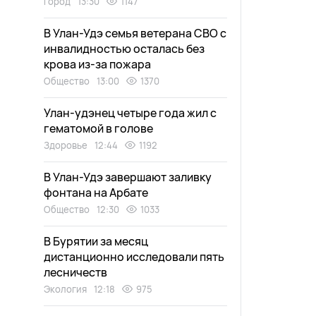
Город
13:30
1147
В Улан-Удэ семья ветерана СВО с
инвалидностью осталась без
крова из-за пожара
Общество
13:00
1370
Улан-удэнец четыре года жил с
гематомой в голове
Здоровье
12:44
1192
В Улан-Удэ завершают заливку
фонтана на Арбате
Общество
12:30
1033
В Бурятии за месяц
дистанционно исследовали пять
лесничеств
Экология
12:18
975