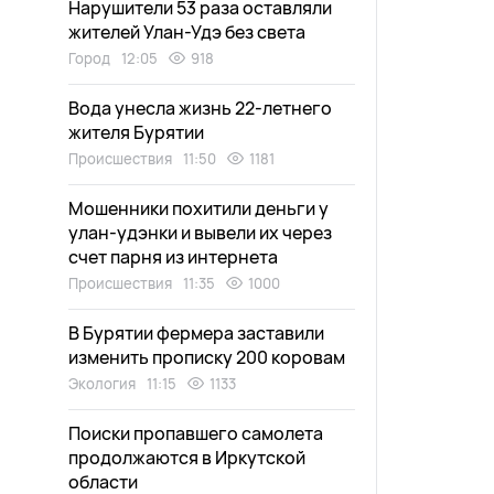
Нарушители 53 раза оставляли
жителей Улан-Удэ без света
Город
12:05
918
Вода унесла жизнь 22-летнего
жителя Бурятии
Происшествия
11:50
1181
Мошенники похитили деньги у
улан-удэнки и вывели их через
счет парня из интернета
Происшествия
11:35
1000
В Бурятии фермера заставили
изменить прописку 200 коровам
Экология
11:15
1133
Поиски пропавшего самолета
продолжаются в Иркутской
области