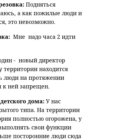
резовка:
Подняться
маюсь, а как пожилые люди и
я, это невозможно.
вка:
Мне надо часа 2 идти
один - новый директор
му территории находится
сь люди на протяжении
п к ней запрещен.
 детского дома:
У нас
рытого типа. На территории
ория полностью огорожена, у
 выполнять свои функции
аньше посторонние люди сюда