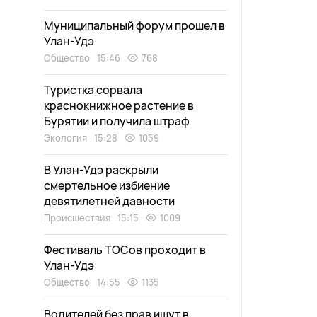
Муниципальный форум прошел в
Улан-Удэ
Общество
15:46
768
Туристка сорвала
краснокнижное растение в
Бурятии и получила штраф
Экология
15:28
1059
В Улан-Удэ раскрыли
смертельное избиение
девятилетней давности
Происшествия
15:15
1009
Фестиваль ТОСов проходит в
Улан-Удэ
Общество
14:55
1135
Водителей без прав ищут в