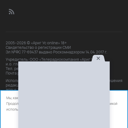
2005–2026 © «Ариг Ус online» 18+
Свидетельство о регистрации СМИ
Эл №ФС 77-69437 выдано Роскомнадзором 14.04.2017 г.
Учредитель: ООО «Телерадиокомпания «Ариг Ус»,
и.о. главного редактора: Маханова О.Б.
Тел. peдakции: +7(3012)21-30-14,
Почта peдakции: editor@arigus.tv
Использование материалов только с письменного разрешения
редакции. При цитировании прямая активная ссылка на
arigus.tv обязательна.
Мы, как и все используем файлы cookie и сервисы аналитики.
Продолжая использовать сайт, вы соглашаетесь с нашей
политикой
использования
файлов cookie и счетчиков аналитики.
OK