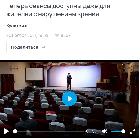
Теперь сеансы доступны даже для
жителей с нарушением зрения.
Культура
26 ноября 2021, 19:59
8669
Поделиться
Play
01:57
Play
Mute
En