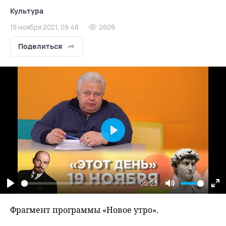
Культура
19 ноября 2021, 09:48
2609
Поделиться
Play
05:25
Play
Mute
En
fu
Фрагмент программы «Новое утро».