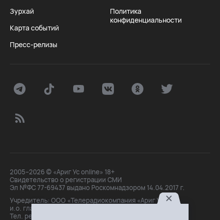
Зурхай
Политика
конфиденциальности
Карта событий
Пресс-релизы
2005–2026 © «Ариг Ус online» 18+
Свидетельство о регистрации СМИ
Эл №ФС 77-69437 выдано Роскомнадзором 14.04.2017 г.
Учредитель: ООО «Телерадиокомпания «Ариг Ус»,
и.о. главного редактора: Маханова О.Б.
Тел. peдakции: +7(3012)21-30-14,