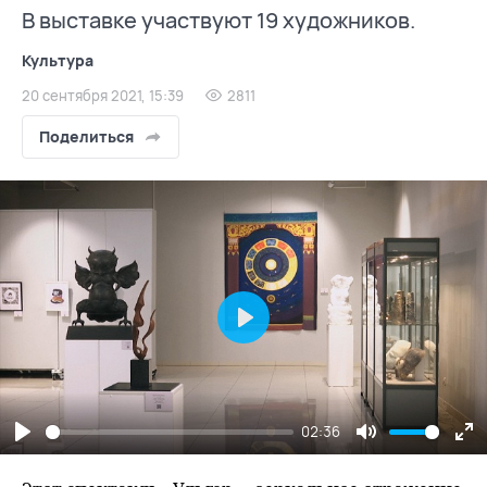
В выставке участвуют 19 художников.
Культура
20 сентября 2021, 15:39
2811
Поделиться
Play
02:36
Play
Mute
En
fu