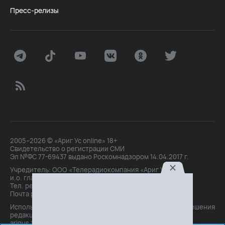
Пресс-релизы
2005–2026 © «Ариг Ус online» 18+
Свидетельство о регистрации СМИ
Эл №ФС 77-69437 выдано Роскомнадзором 14.04.2017 г.
Учредитель: ООО «Телерадиокомпания «Ариг Ус»,
и.о. главного редактора: Маханова О.Б.
Тел. peдakции: +7(3012)21-30-14,
Почта peдakции: editor@arigus.tv
Использование материалов только с письменного разрешения
редакции. При цитировании прямая активная ссылка на
arigus.tv обязательна.