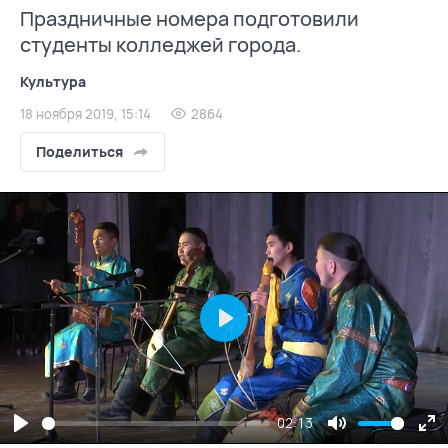
Праздничные номера подготовили
студенты колледжей города.
Культура
18 ноября 2019, 15:14
2864
Поделиться
Play
02:13
Play
Mute
En