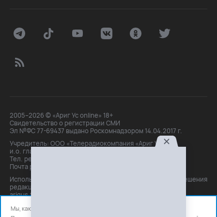
2005–2026 © «Ариг Ус online» 18+
Свидетельство о регистрации СМИ
Эл №ФС 77-69437 выдано Роскомнадзором 14.04.2017 г.
Учредитель: ООО «Телерадиокомпания «Ариг Ус»,
и.о. главного редактора: Маханова О.Б.
Тел. peдakции: +7(3012)21-30-14,
Почта peдakции: editor@arigus.tv
Использование материалов только с письменного разрешения
редакции. При цитировании прямая активная ссылка на
arigus.tv обязательна.
Мы, как и все используем файлы cookie и сервисы аналитики.