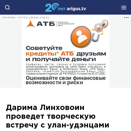
РЕКЛАМА • HTTPS://WWW.ATB.SU
Дарима Линховоин
проведет творческую
встречу с улан-удэнцами