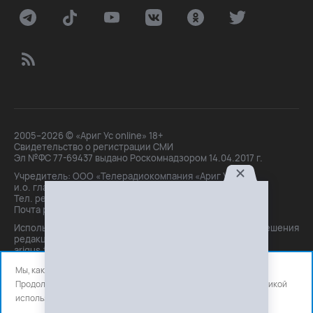
2005–2026 © «Ариг Ус online» 18+
Свидетельство о регистрации СМИ
Эл №ФС 77-69437 выдано Роскомнадзором 14.04.2017 г.
Учредитель: ООО «Телерадиокомпания «Ариг Ус»,
и.о. главного редактора: Маханова О.Б.
Тел. peдakции: +7(3012)21-30-14,
Почта peдakции: editor@arigus.tv
Использование материалов только с письменного разрешения
редакции. При цитировании прямая активная ссылка на
arigus.tv обязательна.
Мы, как и все используем файлы cookie и сервисы аналитики.
Продолжая использовать сайт, вы соглашаетесь с нашей
политикой
использования
файлов cookie и счетчиков аналитики.