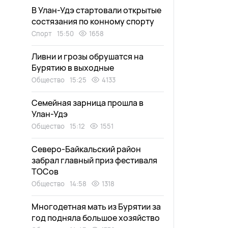
В Улан-Удэ стартовали открытые
состязания по конному спорту
Спорт
15:50
1658
Ливни и грозы обрушатся на
Бурятию в выходные
Общество
15:25
4133
Семейная зарница прошла в
Улан-Удэ
Общество
15:12
1551
Северо-Байкальский район
забрал главный приз фестиваля
ТОСов
Общество
14:58
1318
Многодетная мать из Бурятии за
год подняла большое хозяйство