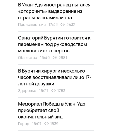
В Улан-Удэ иностранец пытался
«отсрочить» выдворение из
страны за полмиллиона
Происшествия
17:43
2432
Санаторий Бурятии готовится к
переменам под руководством
московских экспертов
Общество
16:40
2981
В Бурятии хирурги несколько
часов восстанавливали лицо 17-
летней девушки
Здоровье
16:27
1763
Мемориал Победы в Улан-Удэ
приобретает свой
окончательный вид
Город
16:07
1539