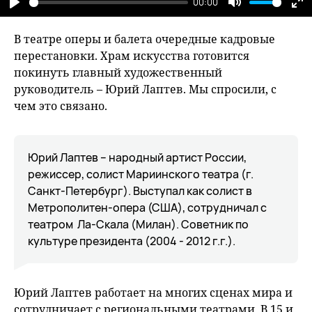
00:00
Play
Mute
En
fu
В театре оперы и балета очередные кадровые
перестановки. Храм искусства готовится
покинуть главный художественный
руководитель – Юрий Лаптев. Мы спросили, с
чем это связано.
Юрий Лаптев – народный артист России,
режиссер, солист Мариинского театра (г.
Санкт-Петербург). Выступал как солист в
Метрополитен-опера (США), сотрудничал с
театром Ла-Скала (Милан). Советник по
культуре президента (2004 - 2012 г.г.).
Юрий Лаптев работает на многих сценах мира и
сотрудничает с региональными театрами. В 15 и