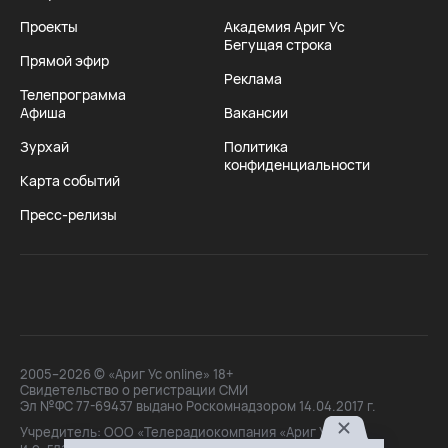
Проекты
Академия Ариг Ус
Бегущая строка
Прямой эфир
Реклама
Телепрограмма
Афиша
Вакансии
Зурхай
Политика
конфиденциальности
Карта событий
Пресс-релизы
2005–2026 © «Ариг Ус online» 18+
Свидетельство о регистрации СМИ
Эл №ФС 77-69437 выдано Роскомнадзором 14.04.2017 г.
Учредитель: ООО «Телерадиокомпания «Ариг Ус»,