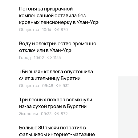
Погоня за призрачной
компенсацией оставила без
кровных пенсионерку в Улан-Удэ
Общество
10:14
870
Воду и электричество временно
отключили в Улан-Удэ
Город
10:02
1135
«Бывшая» коллега опустошила
счет жительницу Бурятии
Общество
09:48
932
Три лесных пожара вспыхнули
из-за сухой грозы в Бурятии
Экология
09:33
872
Больше 80 тысяч потратил в
фальшивом интернет-магазине