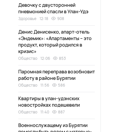
Девочку с двусторонней
пневмонией спасли в Улан-Удэ
Здоровье
12:18
908
Денис Денисенко, апарт-отель
«Эндемик»: «Апартаменты – это
продукт, который родился в
кризис»
Общество
12:06
853
Паромная переправа возобновит
работу в районе Бурятии
Общество
11:56
586
Квартиры в улан-удэнских
новостройках подешевели
Общество
11:40
887
Военнослужащему из Бурятии
помогли быть рядом с матерью-