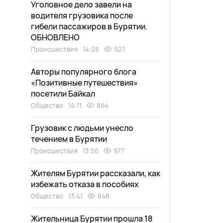
Уголовное дело завели на
водителя грузовика после
гибели пассажиров в Бурятии.
ОБНОВЛЕНО
Происшествия
14:28
927
Авторы популярного блога
«Позитивные путешествия»
посетили Байкал
Общество
14:11
864
Грузовик с людьми унесло
течением в Бурятии
Происшествия
13:56
977
Жителям Бурятии рассказали, как
избежать отказа в пособиях
Общество
13:41
848
Жительница Бурятии прошла 18