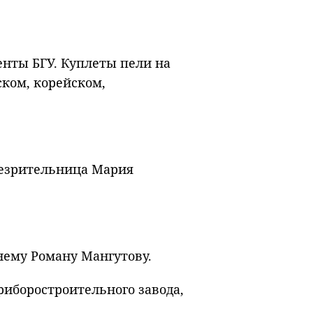
нты БГУ. Куплеты пели на
ском, корейском,
лезрительница Мария
ему Роману Мангутову.
риборостроительного завода,