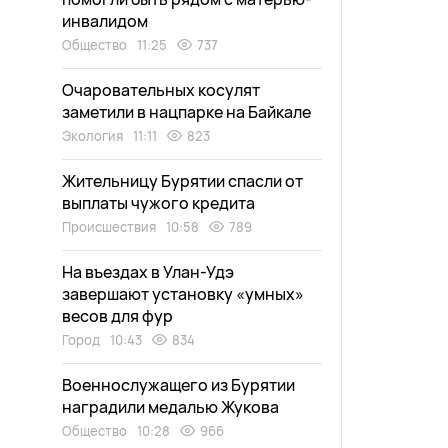
инвалидом
Общество
11:25
737
Очаровательных косулят
заметили в нацпарке на Байкале
Экология
11:11
823
Жительницу Бурятии спасли от
выплаты чужого кредита
Происшествия
10:58
789
На въездах в Улан-Удэ
завершают установку «умных»
весов для фур
Город
10:43
834
Военнослужащего из Бурятии
наградили медалью Жукова
Общество
10:28
966