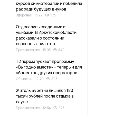
курсов химиотерапии и победила
рак ради будущих внуков
Здоровье
13:22
935
Отделались ссадинами и
ушибами. В Иркутской области
рассказали о состоянии
спасенных пилотов
Происшествия
13:03
840
Т2 перезапускает программу
«Выгодно вместе» – теперь и для
абонентов других операторов
Общество
12:49
825
Житель Бурятии лишился 180
тысяч рублей после отдыха в
сауне
Происшествия
12:34
823