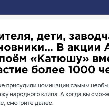
ителя, дети, заводч
новники... В акции 
поём «Катюшу» вм
астие более 1000 ч
е присудили номинации самым необыч
жу народного клипа. А когда вы смож
е, смотрите далее.