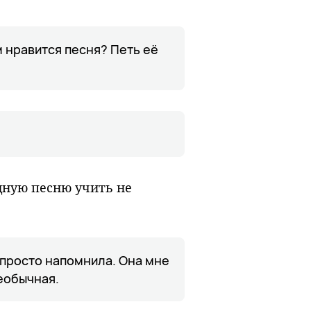
м нравится песня? Петь её
одную песню учить не
просто напомнила. Она мне
необычная.