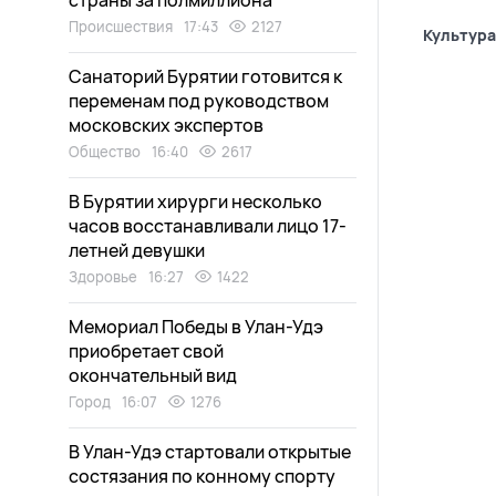
страны за полмиллиона
Происшествия
17:43
2127
Культура
Санаторий Бурятии готовится к
переменам под руководством
московских экспертов
Общество
16:40
2617
В Бурятии хирурги несколько
часов восстанавливали лицо 17-
летней девушки
Здоровье
16:27
1422
Мемориал Победы в Улан-Удэ
приобретает свой
окончательный вид
Город
16:07
1276
В Улан-Удэ стартовали открытые
состязания по конному спорту