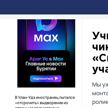
Уч
чи
«С
уч
Мы уж
монта
В Улан-Удэ иностранец пытался
ролик
«отсрочить» выдворение из