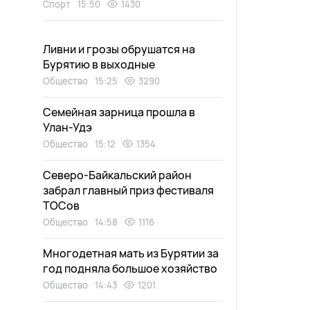
Спорт
15:50
1430
Ливни и грозы обрушатся на
Бурятию в выходные
Общество
15:25
3290
Семейная зарница прошла в
Улан-Удэ
Общество
15:12
1354
Северо-Байкальский район
забрал главный приз фестиваля
ТОСов
Общество
14:58
1116
Многодетная мать из Бурятии за
год подняла большое хозяйство
Общество
14:43
1201