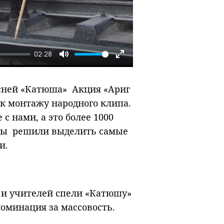
02:28
Mute
Enter
fullscreen
есней «Катюша» Акция «Ариг
к монтажу народного клипа.
 с нами, а это более 1000
 мы решили выделить самые
ии.
я и учителей спели «Катюшу»
оминация за массовость.