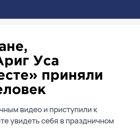
ане,
Ариг Уса
есте» приняли
еловек
ным видео и приступили к
ете увидеть себя в праздничном