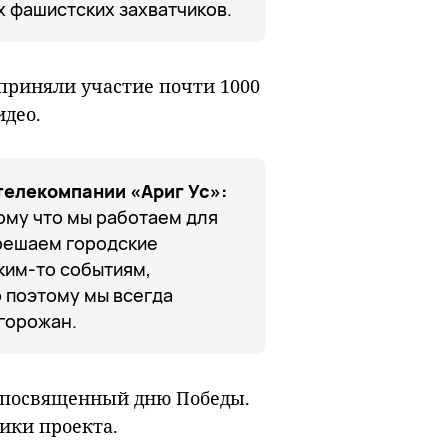
х фашистских захватчиков.
приняли участие почти 1000
идео.
елекомпании «Ариг Ус»:
ому что мы работаем для
 решаем городские
ким-то событиям,
о поэтому мы всегда
 горожан.
 посвященный дню Победы.
ики проекта.