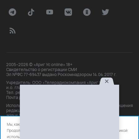
2005–2026 © «Ариг Ус online» 18+
Свидетельство о регистрации СМИ
Эл №ФС 77-69437 выдано Роскомнадзором 14.04.2017 г.
Учредитель: ООО «Телерадиокомпания «Ариг Ус»,
и.о. главного редактора: Маханова О.Б.
Тел. peдakции: +7(3012)21-30-14,
Почта peдakции: editor@arigus.tv
Использование материалов только с письменного разрешения
редакции. При цитировании прямая активная ссылка на
arigus.tv обязательна.
Мы, как и все используем файлы cookie и сервисы аналитики.
Продолжая использовать сайт, вы соглашаетесь с нашей
политикой
использования
файлов cookie и счетчиков аналитики.