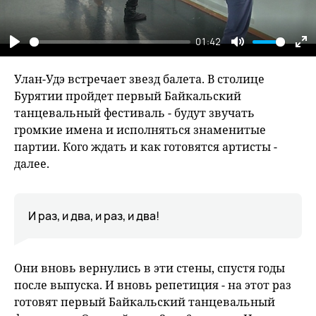
01:42
Play
Mute
En
fu
Улан-Удэ встречает звезд балета. В столице
Бурятии пройдет первый Байкальский
танцевальный фестиваль - будут звучать
громкие имена и исполняться знаменитые
партии. Кого ждать и как готовятся артисты -
далее.
И раз, и два, и раз, и два!
Они вновь вернулись в эти стены, спустя годы
после выпуска. И вновь репетиция - на этот раз
готовят первый Байкальский танцевальный