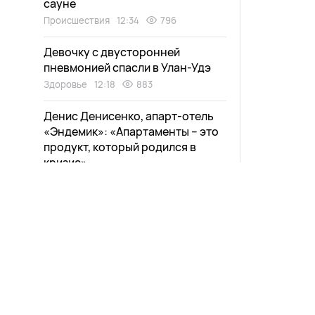
сауне
Происшествия
12:34
796
Девочку с двусторонней
пневмонией спасли в Улан-Удэ
Здоровье
12:18
883
Денис Денисенко, апарт-отель
«Эндемик»: «Апартаменты – это
продукт, который родился в
кризис»
Общество
12:06
827
Паромная переправа возобновит
работу в районе Бурятии
Общество
11:56
568
Квартиры в улан-удэнских
новостройках подешевели
Общество
11:40
867