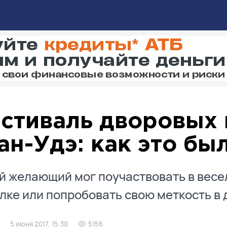
стиваль дворовых и
ан-Удэ: как это бы
 желающий мог поучаствовать в весел
лке или попробовать свою меткость в д
5 июня 2017, 15:30
5156