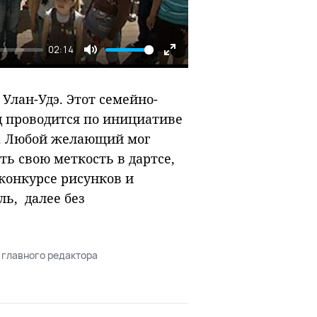
02:14
Mute
Enter
fullscreen
 Улан-Удэ. Этот семейно-
д проводится по инициативе
. Любой желающий мог
ть свою меткость в дартсе,
конкурсе рисунков и
ль, далее без
 главного редактора