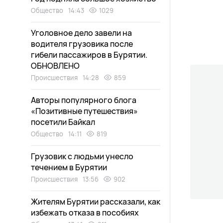
Общество
14:43
1029
Уголовное дело завели на
водителя грузовика после
гибели пассажиров в Бурятии.
ОБНОВЛЕНО
Происшествия
14:28
859
Авторы популярного блога
«Позитивные путешествия»
посетили Байкал
Общество
14:11
819
Грузовик с людьми унесло
течением в Бурятии
Происшествия
13:56
902
Жителям Бурятии рассказали, как
избежать отказа в пособиях