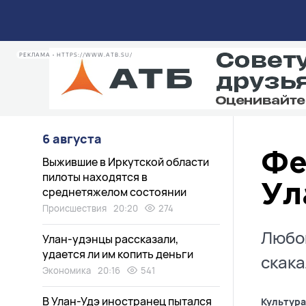
РЕКЛАМА • HTTPS://WWW.ATB.SU/
6 августа
Фе
Выжившие в Иркутской области
пилоты находятся в
Ул
среднетяжелом состоянии
Происшествия
20:20
274
Любой
Улан-удэнцы рассказали,
удается ли им копить деньги
скака
Экономика
20:16
541
В Улан-Удэ иностранец пытался
Культура