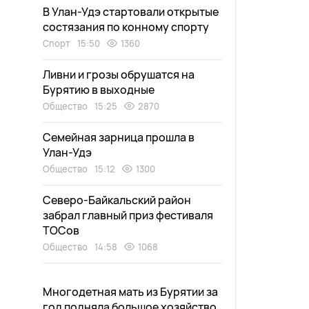
В Улан-Удэ стартовали открытые
состязания по конному спорту
Спорт
15:50
1360
Ливни и грозы обрушатся на
Бурятию в выходные
Общество
15:25
2870
Семейная зарница прошла в
Улан-Удэ
Общество
15:12
1300
Северо-Байкальский район
забрал главный приз фестиваля
ТОСов
Общество
14:58
1068
Многодетная мать из Бурятии за
год подняла большое хозяйство