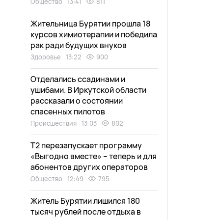
Общество
13:41
811
Жительница Бурятии прошла 18
курсов химиотерапии и победила
рак ради будущих внуков
Здоровье
13:22
900
Отделались ссадинами и
ушибами. В Иркутской области
рассказали о состоянии
спасенных пилотов
Происшествия
13:03
802
Т2 перезапускает программу
«Выгодно вместе» – теперь и для
абонентов других операторов
Общество
12:49
795
Житель Бурятии лишился 180
тысяч рублей после отдыха в