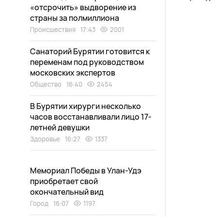
«отсрочить» выдворение из
страны за полмиллиона
Происшествия
17:43
2001
Санаторий Бурятии готовится к
переменам под руководством
московских экспертов
Общество
16:40
2454
В Бурятии хирурги несколько
часов восстанавливали лицо 17-
летней девушки
Здоровье
16:27
1337
Мемориал Победы в Улан-Удэ
приобретает свой
окончательный вид
Город
16:07
1197