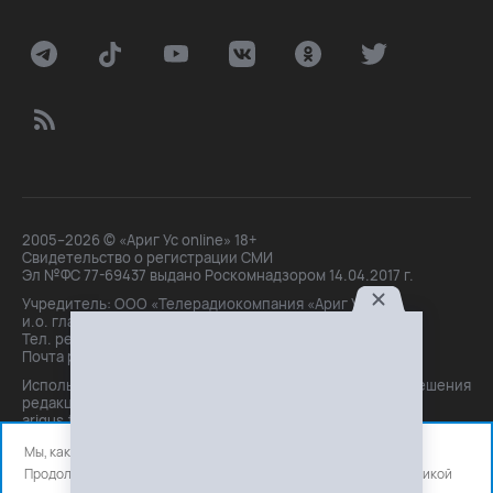
2005–2026 © «Ариг Ус online» 18+
Свидетельство о регистрации СМИ
Эл №ФС 77-69437 выдано Роскомнадзором 14.04.2017 г.
Учредитель: ООО «Телерадиокомпания «Ариг Ус»,
и.о. главного редактора: Маханова О.Б.
Тел. peдakции: +7(3012)21-30-14,
Почта peдakции: editor@arigus.tv
Использование материалов только с письменного разрешения
редакции. При цитировании прямая активная ссылка на
arigus.tv обязательна.
Мы, как и все используем файлы cookie и сервисы аналитики.
Продолжая использовать сайт, вы соглашаетесь с нашей
политикой