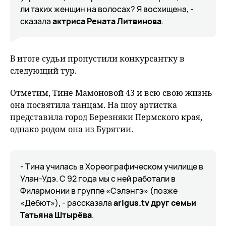
ли таких женщин на волосах? Я восхищена, -
сказала
актриса Рената Литвинова
.
В итоге судьи пропустили конкурсантку в
следующий тур.
Отметим, Тине Мамоновой 43 и всю свою жизнь
она посвятила танцам. На шоу артистка
представила город Березняки Пермского края,
однако родом она из Бурятии.
- Тина училась в Хореографическом училище в
Улан-Удэ. С 92 года мы с ней работали в
Филармонии в группе «Сэлэнгэ» (позже
«Дебют»), - рассказала
arigus.tv друг семьи
Татьяна Штырёва
.