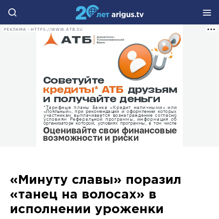
РЕКЛАМА • HTTPS://WWW.ATB.SU
«Минуту славы» поразил
«танец на волосах» в
исполнении уроженки