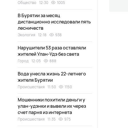
Общество
12:30
1005
В Бурятии за месяц
дистанционно исследовали пять
лесничеств
Экология
12:18
938
Нарушители 53 раза оставляли
жителей Улан-Удэ без света
Город
12:05
888
Вода унесла жизнь 22-летнего
жителя Бурятии
Происшествия
11:50
1150
Мошенники похитили деньги у
улан-удэнки и вывели их через
счет парня из интернета
Происшествия
11:35
975