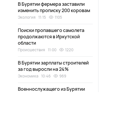
В Бурятии фермера заставили
изменить прописку 200 коровам
Экология
11:15
1105
Поиски пропавшего самолета
продолжаются в Иркутской
области
Происшествия
11:00
1220
В Бурятии зарплаты строителей
за год выросли на 24%
Экономика
10:46
969
Военнослужащего из Бурятии
наградили медалями Жукова
и «За боевые отличия»
Общество
10:28
803
Один человек пострадал в ДТП с
«Шевроле» в Бурятии