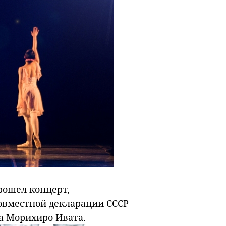
прошел концерт,
овместной декларации СССР
а Морихиро Ивата.