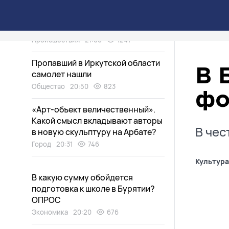
Улан-удэнцы сплотились, чтобы
спасти котенка, застрявшего в
трубе
Происшествия
21:00
1241
Пропавший в Иркутской области
В 
самолет нашли
Общество
20:50
823
фо
«Арт-объект величественный».
Какой смысл вкладывают авторы
В чес
в новую скульптуру на Арбате?
Город
20:31
746
Культура
В какую сумму обойдется
подготовка к школе в Бурятии?
ОПРОС
Экономика
20:20
676