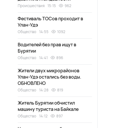
Происшествия
15:15
962
Фестиваль ТОСов проходит в
Улан-Удэ
Общество
14:55
1092
Водителей без прав ищут в
Бурятии
Общество
14:41
896
Жители двух микрорайонов
Улан-Удэ остались без воды.
ОБНОВЛЕНО
Общество
14:28
819
Житель Бурятии обчистил
машину туриста на Байкале
Общество
14:12
897