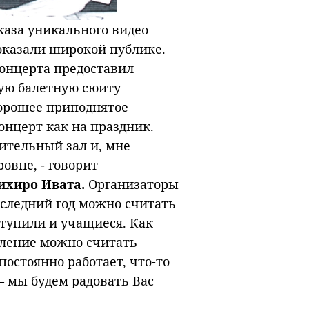
каза уникального видео
оказали широкой публике.
онцерта предоставил
ую балетную сюиту
хорошее приподнятое
онцерт как на праздник.
рительный зал и, мне
овне, - говорит
ихиро Ивата.
Организаторы
оследний год можно считать
тупили и учащиеся. Как
пление можно считать
постоянно работает, что-то
– мы будем радовать Вас