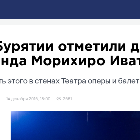
Бурятии отметили 
нда Морихиро Ива
ть этого в стенах Театра оперы и бале
14 декабря 2016, 18:00
2661