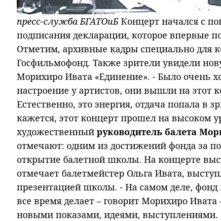
пресс-служба БГАТОиБ
Концерт начался с по
подписания декларации, которое впервые п
Отметим, архивные кадры специально для к
Госфильмофонд. Также зрители увидели нов
Морихиро Ивата «Единение». - Было очень 
настроение у артистов, они вышли на этот к
Естественно, это энергия, отдача попала в з
кажется, этот концерт прошел на высоком ур
художественный
руководитель балета Мор
отмечают: одним из достижений фонда за п
открытие балетной школы. На концерте выс
отмечает балетмейстер Ольга Ивата, высту
презентацией школы. - На самом деле, фонд 
все время делает – говорит Морихиро Ивата 
новыми показами, идеями, выступлениями.