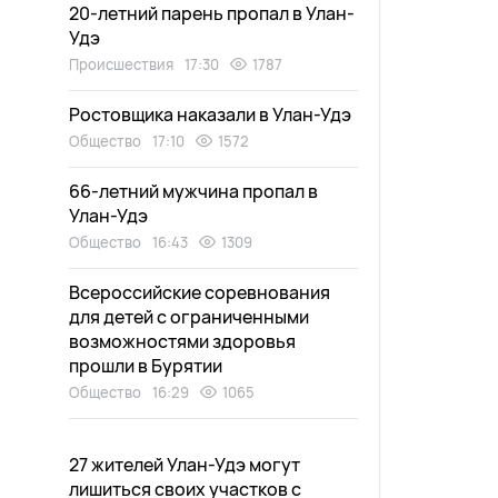
20-летний парень пропал в Улан-
Удэ
Происшествия
17:30
1787
Ростовщика наказали в Улан-Удэ
Общество
17:10
1572
66-летний мужчина пропал в
Улан-Удэ
Общество
16:43
1309
Всероссийские соревнования
для детей с ограниченными
возможностями здоровья
прошли в Бурятии
Общество
16:29
1065
27 жителей Улан-Удэ могут
лишиться своих участков с