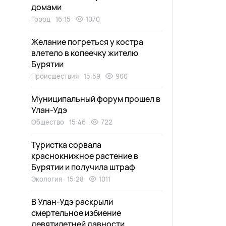
домами
Город
16:15
1070
Желание погреться у костра
влетело в копеечку жителю
Бурятии
Происшествия
15:59
900
Муниципальный форум прошел в
Улан-Удэ
Общество
15:46
722
Туристка сорвала
краснокнижное растение в
Бурятии и получила штраф
Экология
15:28
1011
В Улан-Удэ раскрыли
смертельное избиение
девятилетней давности