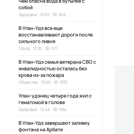
Чем опасна вода в бутылке с
собой
Здоровье
13:50
845
В Улан-Удэ все еще
восстанавливают дороги после
сильного ливня
Город
13:30
1111
В Улан-Удэ семья ветерана СВО с
инвалидностью осталась без
крова из-за пожара
Общество
13:00
1333
Улан-удэнец четыре года жил с
гематомой в голове
Здоровье
12:44
1164
В Улан-Удэ завершают заливку
фонтана на Арбате