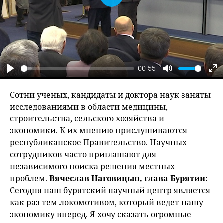
Play
00:55
Play
Mute
En
fu
Сотни ученых, кандидаты и доктора наук заняты
исследованиями в области медицины,
строительства, сельского хозяйства и
экономики. К их мнению прислушиваются
республиканское Правительство. Научных
сотрудников часто приглашают для
независимого поиска решения местных
проблем.
Вячеслав Наговицын, глава Бурятии:
Сегодня наш бурятский научный центр является
как раз тем локомотивом, который ведет нашу
экономику вперед. Я хочу сказать огромные