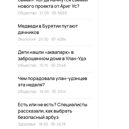
нового проекта от Ариг Ус?
Общество
21:00
6669
Медведи в Бурятии пугают
дачников
Экология
20:30
4084
Дети нашли «аквапарк» в
заброшенном доме в Улан-Удэ
Общество
19:15
2546
Чем порадовала улан-удэнцев
эта неделя?
Общество
19:00
2014
Есть или не есть? Специалисты
рассказали, как выбрать
безопасный арбуз
Здоровье
18:00
2478