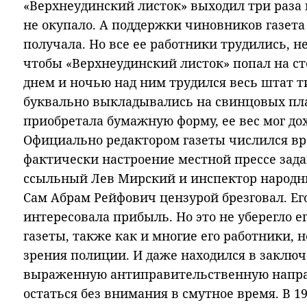
«Верхнеудинский листок» выходил три раза 
не окупало. А поддержки чиновников газет
получала. Но все ее работники трудились, не
чтобы «Верхнеудинский листок» попал на ст
днем и ночью над ним трудился весь штат т
буквально выкладывались на свинцовых пласт
приобретала бумажную форму, ее вес мог до
Официально редактором газеты числился в
фактически настроение местной прессе зад
ссыльный Лев Мирский и инспектор народн
Сам Абрам Рейфович цензурой брезговал. Ег
интересовала прибыль. Но это не уберегло ег
газеты, также как и многие его работники, 
зрения полиции. И даже находился в заключ
выраженную антиправительственную направ
остаться без внимания в смутное время. В 19