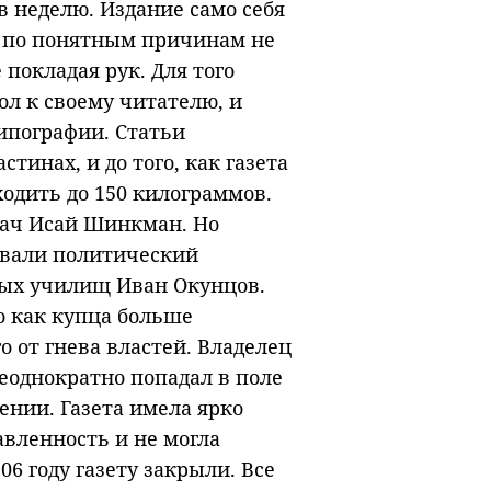
в неделю. Издание само себя
а по понятным причинам не
 покладая рук. Для того
ол к своему читателю, и
ипографии. Статьи
инах, и до того, как газета
ходить до 150 килограммов.
рач Исай Шинкман. Но
авали политический
ых училищ Иван Окунцов.
о как купца больше
о от гнева властей. Владелец
неоднократно попадал в поле
ении. Газета имела ярко
ленность и не могла
06 году газету закрыли. Все