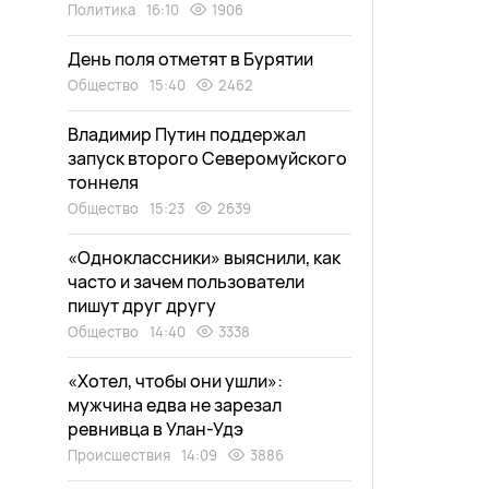
Политика
16:10
1906
День поля отметят в Бурятии
Общество
15:40
2462
Владимир Путин поддержал
запуск второго Северомуйского
тоннеля
Общество
15:23
2639
«Одноклассники» выяснили, как
часто и зачем пользователи
пишут друг другу
Общество
14:40
3338
«Хотел, чтобы они ушли»:
мужчина едва не зарезал
ревнивца в Улан-Удэ
Происшествия
14:09
3886