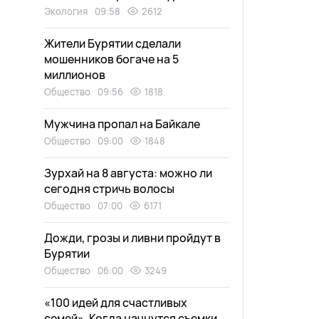
Экология
09:58
2612
Жители Бурятии сделали
мошенников богаче на 5
миллионов
Общество
09:56
1818
Мужчина пропал на Байкале
Общество
09:00
1848
Зурхай на 8 августа: можно ли
сегодня стричь волосы
Общество
07:00
6171
Дожди, грозы и ливни пройдут в
Бурятии
Общество
06:00
3249
«100 идей для счастливых
семей». Когда начнутся съемки