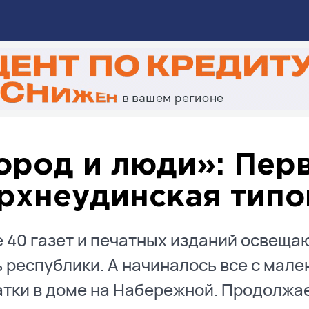
ород и люди»: Пер
рхнеудинская тип
 40 газет и печатных изданий освеща
 республики. А начиналось все с мале
тки в доме на Набережной. Продолжае