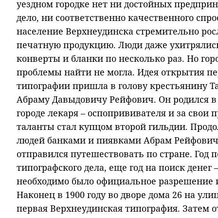
уездном городке нет ни достойных предпри
дело, ни соответственно качественного спро
население Верхнеудинска стремительно росло
печатную продукцию. Люди даже ухитрялись
конверты и бланки по несколько раз. Но го
проблемы найти не могла. Идея открытия п
типографии пришла в голову крестьянину Т
Абраму Давыдовичу Рейфович. Он родился в
городе лекаря – оспопрививателя и за свои
таланты стал купцом второй гильдии. Прод
людей банками и пиявками Абрам Рейфович н
отправился путешествовать по стране. Год 
типографского дела, еще год на поиск денег
необходимо было официальное разрешение и
Наконец в 1900 году во дворе дома 26 на ул
первая Верхнеудинская типография. Затем 