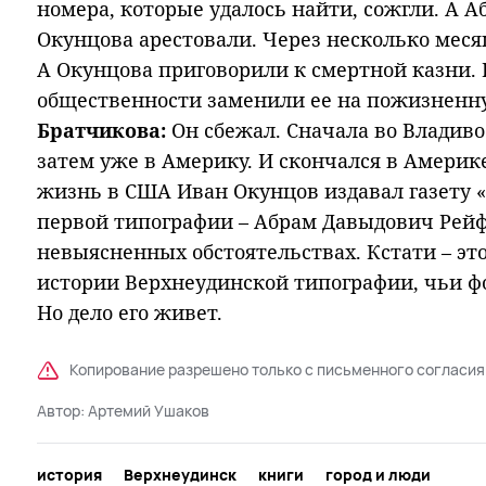
номера, которые удалось найти, сожгли. А 
Окунцова арестовали. Через несколько меся
А Окунцова приговорили к смертной казни. 
общественности заменили ее на пожизненну
Братчикова:
Он сбежал. Сначала во Владиво
затем уже в Америку. И скончался в Америке
жизнь в США Иван Окунцов издавал газету «
первой типографии – Абрам Давыдович Рей
невыясненных обстоятельствах. Кстати – эт
истории Верхнеудинской типографии, чьи фо
Но дело его живет.
Копирование разрешено только с письменного согласия
Автор:
Артемий Ушаков
история
Верхнеудинск
книги
город и люди