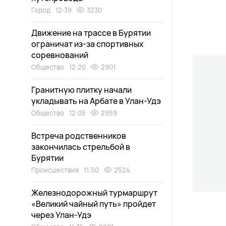
Город
12:39
3230
Движение на трассе в Бурятии
ограничат из-за спортивных
соревнований
Общество
12:20
2901
Гранитную плитку начали
укладывать на Арбате в Улан-Удэ
Общество
12:05
2959
Встреча родственников
закончилась стрельбой в
Бурятии
Происшествия
11:50
2524
Железнодорожный турмаршрут
«Великий чайный путь» пройдет
через Улан-Удэ