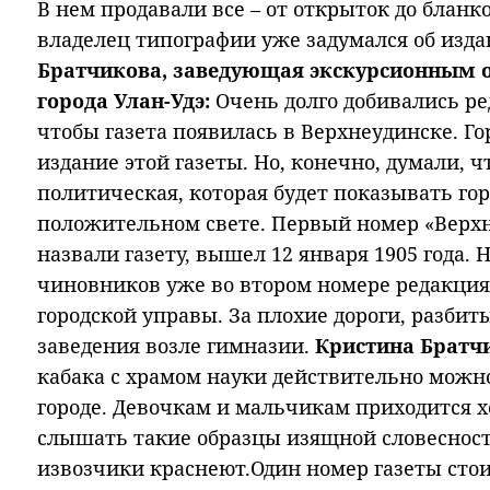
В нем продавали все – от открыток до блан
владелец типографии уже задумался об изда
Братчикова, заведующая экскурсионным 
города Улан-Удэ:
Очень долго добивались ре
чтобы газета появилась в Верхнеудинске. Го
издание этой газеты. Но, конечно, думали, чт
политическая, которая будет показывать гор
положительном свете. Первый номер «Верхн
назвали газету, вышел 12 января 1905 года.
чиновников уже во втором номере редакция
городской управы. За плохие дороги, разби
заведения возле гимназии.
Кристина Братч
кабака с храмом науки действительно можно
городе. Девочкам и мальчикам приходится 
слышать такие образцы изящной словесност
извозчики краснеют.Один номер газеты стои