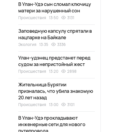
В Улан-Удэ сын сломал ключицу
матери за нарушенный сон
Происшествия
13:50
3131
Заповедную капсулу спрятали в
нацпарке на Байкале
Экология
13:35
3336
Улан-удэнец предстанет перед
судом за непристойный жест
Происшествия
13:20
2898
Жительница Бурятии
призналась, что убила знакомую
20 лет назад
Происшествия
13:00
3101
В Улан-Удэ прокладывают
инженерные сети для нового
путепровода