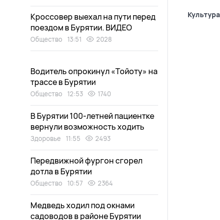
Культура
Кроссовер выехал на пути перед
поездом в Бурятии. ВИДЕО
Общество
13:51
2028
Водитель опрокинул «Тойоту» на
трассе в Бурятии
Общество
12:53
1740
В Бурятии 100-летней пациентке
вернули возможность ходить
Здоровье
11:55
2493
Передвижной фургон сгорел
дотла в Бурятии
Общество
10:57
2364
Медведь ходил под окнами
садоводов в районе Бурятии