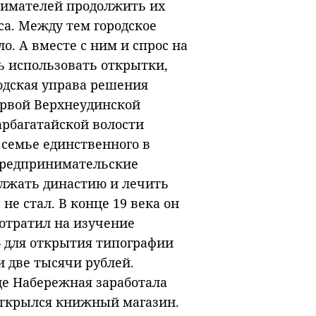
нимателей продолжить их
са. Между тем городское
. А вместе с ним и спрос на
 использовать открытки,
родская управа решения
ервой Верхнеудинской
арбагатайской волости
 семье единственного в
 предпринимательские
олжать династию и лечить
е стал. В конце 19 века он
потратил на изучение
 – для открытия типографии
 две тысячи рублей.
ице Набережная заработала
открылся книжный магазин.