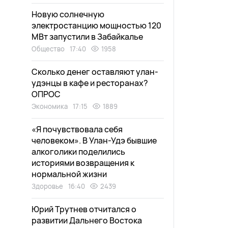
Новую солнечную
электростанцию мощностью 120
МВт запустили в Забайкалье
Общество
17:40
1958
Сколько денег оставляют улан-
удэнцы в кафе и ресторанах?
ОПРОС
Экономика
17:15
1889
«Я почувствовала себя
человеком». В Улан-Удэ бывшие
алкоголики поделились
историями возвращения к
нормальной жизни
Здоровье
16:40
2439
Юрий Трутнев отчитался о
развитии Дальнего Востока