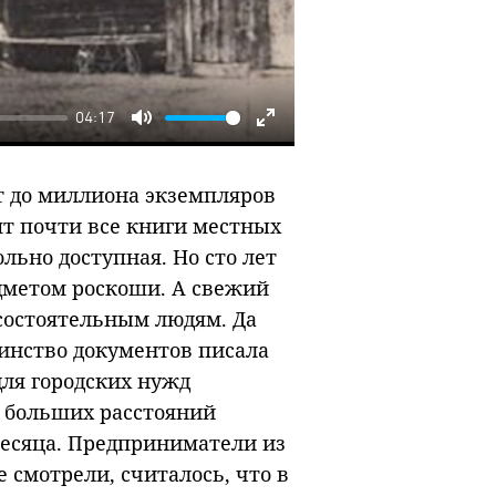
04:17
Mute
Enter
fullscreen
т до миллиона экземпляров
ят почти все книги местных
льно доступная. Но сто лет
едметом роскоши. А свежий
состоятельным людям. Да
шинство документов писала
для городских нужд
а больших расстояний
месяца. Предприниматели из
е смотрели, считалось, что в