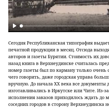
Play
Сегодня Республиканская типография выдае
печатной продукции в месяц. Отсюда выход
авторов и газеты Бурятии. Стоимость их дово
назад книга в Верхнеудинске считалась пр
номер газеты был по карману только очень 
чего говорить, даже городская управа боль
вручную. До начала ХХ века все документы 
изготавливались в Иркутске или Чите. Из-з
исполнения заказов приходилось ждать до 
соседних городов в сторону Верхнеудинска н