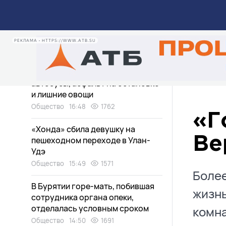
Грозы и сильный ветер
обрушатся на Бурятию
РЕКЛАМА • HTTPS://WWW.ATB.SU
Общество
17:32
1866
«Вопрос-Ответ»: пропавшие
автобусы, асфальт на остановке
и лишние овощи
Общество
16:48
1762
«Г
«Хонда» сбила девушку на
пешеходном переходе в Улан-
Ве
Удэ
Общество
15:49
1571
Более
В Бурятии горе-мать, побившая
жизнь
сотрудника органа опеки,
отделалась условным сроком
комна
Общество
14:50
1691