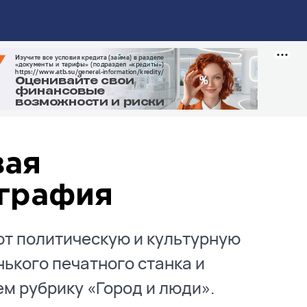
вая
ография
ют политическую и культурную
нького печатного станка и
м рубрику «Город и люди».