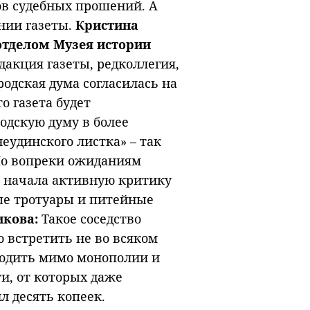
ков судебных прошений. А
нии газеты.
Кристина
отделом Музея истории
дакция газеты, редколлегия,
родская дума согласилась на
о газета будет
одскую думу в более
еудинского листка» – так
 Но вопреки ожиданиям
 начала активную критику
тые тротуары и питейные
икова:
Такое соседство
 встретить не во всяком
ходить мимо монополии и
и, от которых даже
л десять копеек.