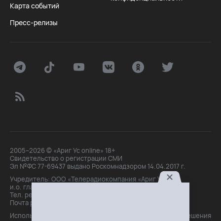
Карта событий
Пресс-релизы
2005–2026 © «Ариг Ус online» 18+
Свидетельство о регистрации СМИ
Эл №ФС 77-69437 выдано Роскомнадзором 14.04.2017 г.
Учредитель: ООО «Телерадиокомпания «Ариг Ус»,
и.о. главного редактора: Маханова О.Б.
Тел. peдakции: +7(3012)21-30-14,
Почта peдakции: editor@arigus.tv
Использование материалов только с письменного разрешения