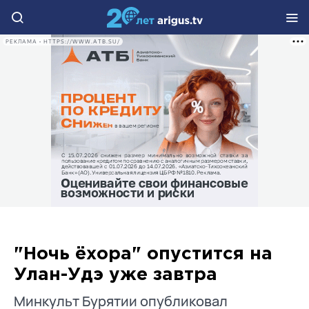
РЕКЛАМА • HTTPS://WWW.ATB.SU/
"Ночь ёхора" опустится на
Улан-Удэ уже завтра
Минкульт Бурятии опубликовал