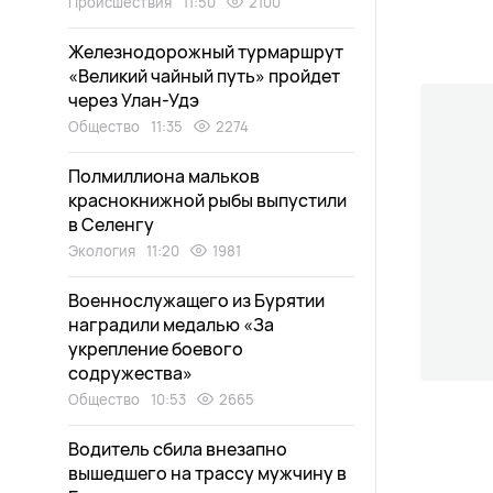
Происшествия
11:50
2100
Железнодорожный турмаршрут
«Великий чайный путь» пройдет
через Улан-Удэ
Общество
11:35
2274
Полмиллиона мальков
краснокнижной рыбы выпустили
в Селенгу
Экология
11:20
1981
Военнослужащего из Бурятии
наградили медалью «За
укрепление боевого
содружества»
Общество
10:53
2665
Водитель сбила внезапно
вышедшего на трассу мужчину в