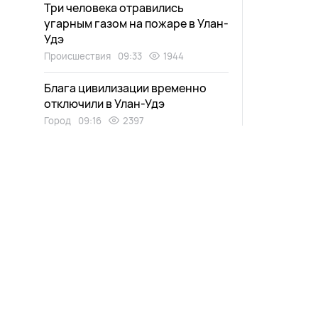
Три человека отравились
угарным газом на пожаре в Улан-
Удэ
Происшествия
09:33
1944
Блага цивилизации временно
отключили в Улан-Удэ
Город
09:16
2397
Африканские лжебанкиры
выманили 3 миллиона у жертвы
«Финико» из района Бурятии
Общество
09:00
1929
Новости
Афиша
Мотоциклист влетел в машину в
Выпуски
Зурхай
Улан-Удэ
Проекты
Карта со
Общество
08:29
2055
Прямой эфир
Пресс-ре
«Это же дети, они живые»: как
Телепрограмма
выращивают деревья в Улан-Удэ