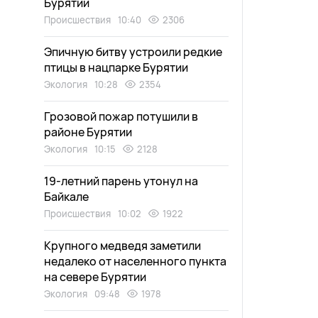
Бурятии
Происшествия
10:40
2306
Эпичную битву устроили редкие
птицы в нацпарке Бурятии
Экология
10:28
2354
Грозовой пожар потушили в
районе Бурятии
Экология
10:15
2128
19-летний парень утонул на
Байкале
Происшествия
10:02
1922
Крупного медведя заметили
недалеко от населенного пункта
на севере Бурятии
Экология
09:48
1978