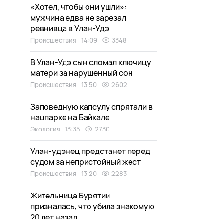
«Хотел, чтобы они ушли»:
мужчина едва не зарезал
ревнивца в Улан-Удэ
Происшествия
14:09
3348
В Улан-Удэ сын сломал ключицу
матери за нарушенный сон
Происшествия
13:50
2602
Заповедную капсулу спрятали в
нацпарке на Байкале
Экология
13:35
2730
Улан-удэнец предстанет перед
судом за непристойный жест
Происшествия
13:20
2283
Жительница Бурятии
призналась, что убила знакомую
20 лет назад