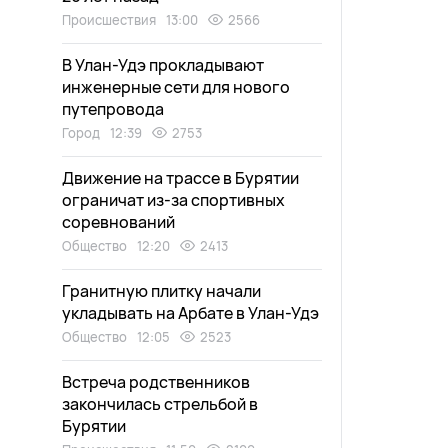
Происшествия
13:00
2566
В Улан-Удэ прокладывают
инженерные сети для нового
путепровода
Город
12:39
2753
Движение на трассе в Бурятии
ограничат из-за спортивных
соревнований
Общество
12:20
2413
Гранитную плитку начали
укладывать на Арбате в Улан-Удэ
Общество
12:05
2523
Встреча родственников
закончилась стрельбой в
Бурятии