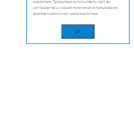
аналитики. Продолжая использовать сайт, вы
соглашаетесь с нашей
политикой использования
файлов cookie и счетчиков аналитики.
OK
Бегущая строка
Реклама
Вакансии
Политика конфиденциальности