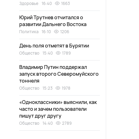
Здоровье
16:40
1663
Юрий Трутнев отчитался о
развитии Дальнего Востока
Политика
16:10
1206
День поля отметят в Бурятии
Общество
15:40
1789
Владимир Путин поддержал
запуск второго Северомуйского
тоннеля
Общество
15:23
1978
«Одноклассники» выяснили, как
часто и зачем пользователи
пишут друг другу
Общество
14:40
2789