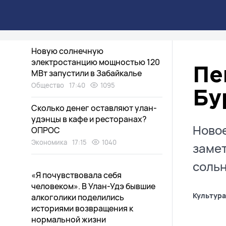
рассказали, как выбрать
безопасный арбуз
Здоровье
18:00
1435
Новую солнечную
электростанцию мощностью 120
Пе
МВт запустили в Забайкалье
Общество
17:40
1095
Бу
Сколько денег оставляют улан-
удэнцы в кафе и ресторанах?
Новое
ОПРОС
Экономика
17:15
1040
замет
сольн
«Я почувствовала себя
человеком». В Улан-Удэ бывшие
Культура
алкоголики поделились
историями возвращения к
нормальной жизни