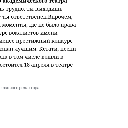
о академического театра
ень трудно, ты выходишь
у ты ответственен.Впрочем,
 моменты, где не было права
урс вокалистов имени
е менее престижный конкурс
изнан лучшим. Кстати, песни
она в том числе вошли в
остоится 18 апреля в театре
 главного редактора