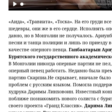
Play
«Аида», «Травиата», «Тоска». На его груди в
шедевры, они же в его сердце. Исполнять о
давно, но в Монголии не получалось. Ариунб
песни и танца полиции и лишь по приезду в
качестве оперного певца.
Ганбаатарын Ариу
Бурятского государственного академическ
В Монголии никогда оперные партии не пел, 
оперный певец работать. Недавно была прем
партию Скарпиа.Не скрывает, вначале было т
проблем с русским языком. Помогла поддер
худрука Даримы Линховоин. Известный кон
поближе познакомить нового солиста с буря
своего проекта «Гранд Классик».
Дарима Ли