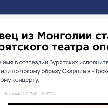
вец из Монголии ст
рятского театра оп
 имя в созвездии бурятских исполнит
или по яркому образу Скарпиа в «Тоске
ому концерту.
14 апреля 2015, 17:43
6746