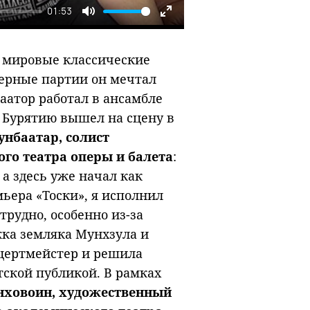
01:53
Mute
Enter
fullscreen
се мировые классические
перные партии он мечтал
аатор работал в ансамбле
 Бурятию вышел на сцену в
нбаатар, солист
ого театра оперы и балета
:
а здесь уже начал как
ьера «Тоски», я исполнил
рудно, особенно из-за
жка земляка Мунхзула и
цертмейстер и решила
тской публикой. В рамках
нховоин, художественный