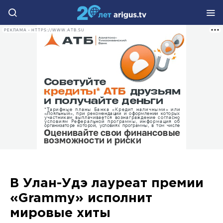
РЕКЛАМА • HTTPS://WWW.ATB.SU
В Улан-Удэ лауреат премии
«Grammy» исполнит
мировые хиты