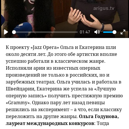
01:47
Play
Mute
En
fu
К проекту «Jazz Opera» Ольга и Екатерина шли
около десяти лет. До этого обе артистки вполне
успешно работали в классическом жанре.
Исполняли арии из известных оперных
произведений не только в российских, но и
зарубежных театрах. Ольга училась и работала в
Швейцарии, Екатерина же успела за «Лучшую
оперную запись» получить престижную премию
«Grammy». Однако пару лет назад певицы
решились на эксперимент – а что, если классику
переложить на другие жанры.
Ольга Годунова,
лауреат международных конкурсов
: Тогда