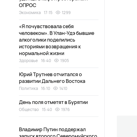
ОПРОС
Экономика
17:15
1299
«Я почувствовала себя
человеком». В Улан-Удэ бывшие
алкоголики поделились
историями возвращения к
нормальной жизни
Здоровье
16:40
1905
Юрий Трутнев отчитался о
развитии Дальнего Востока
Политика
16:10
1410
День поля отметят в Бурятии
Общество
15:40
1976
Владимир Путин поддержал
запуск второго Северомуйского