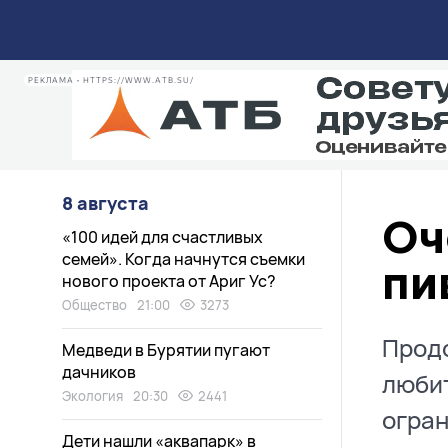
РЕКЛАМА • HTTPS://WWW.ATB.SU/
8 августа
Оч
«100 идей для счастливых
семей». Когда начнутся съемки
пи
нового проекта от Ариг Ус?
Общество
21:00
3273
Продо
Медведи в Бурятии пугают
дачников
любит
Экология
20:30
2441
огран
Дети нашли «аквапарк» в