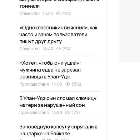
тоннеля
Общество
15:23
2180
«Одноклассники» выяснили, как
часто и зачем пользователи
пишут друг другу
Общество
14:40
2941
«Хотел, чтобы они ушли»:
мужчина едва не зарезал
ревнивца в Улан-Удэ
Происшествия
14:09
3502
В Улан-Удэ сын сломал ключицу
матери за нарушенный сон
Происшествия
13:50
2757
Заповедную капсулу спрятали в
нацпарке на Байкале