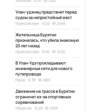
Экология
13:35
2914
Улан-удэнец предстанет перед
судом за непристойный жест
Происшествия
13:20
2469
Жительница Бурятии
призналась, что убила знакомую
20 лет назад
Происшествия
13:00
2720
В Улан-Удэ прокладывают
инженерные сети для нового
путепровода
Город
12:39
2881
Движение на трассе в Бурятии
ограничат из-за спортивных
соревнований
Общество
12:20
2560