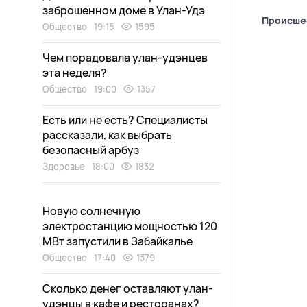
заброшенном доме в Улан-Удэ
Происше
Общество
19:15
1595
Чем порадовала улан-удэнцев
эта неделя?
Общество
19:00
1357
Есть или не есть? Специалисты
рассказали, как выбрать
безопасный арбуз
Здоровье
18:00
1832
Новую солнечную
электростанцию мощностью 120
МВт запустили в Забайкалье
Общество
17:40
1379
Сколько денег оставляют улан-
удэнцы в кафе и ресторанах?