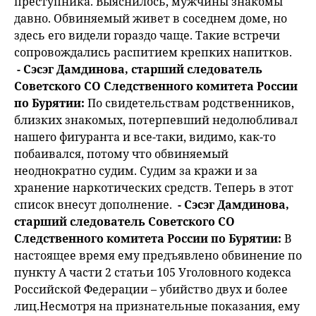
преступника. Выяснилось, мужчины знакомы
давно. Обвиняемый живет в соседнем доме, но
здесь его видели гораздо чаще. Такие встречи
сопровождались распитием крепких напитков.
- Сэсэг Дамдинова, старший следователь
Советского СО Следственного комитета России
по Бурятии:
По свидетельствам родственников,
близких знакомых, потерпевший недолюбливал
нашего фигуранта и все-таки, видимо, как-то
побаивался, потому что обвиняемый
неоднократно судим. Судим за кражи и за
хранение наркотических средств. Теперь в этот
список внесут дополнение.
- Сэсэг Дамдинова,
старший следователь Советского СО
Следственного комитета России по Бурятии:
В
настоящее время ему предъявлено обвинение по
пункту А части 2 статьи 105 Уголовного кодекса
Российской Федерации – убийство двух и более
лиц.Несмотря на признательные показания, ему