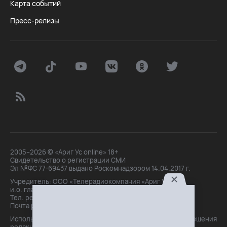
Карта событий
Пресс-релизы
2005–2026 © «Ариг Ус online» 18+
Свидетельство о регистрации СМИ
Эл №ФС 77-69437 выдано Роскомнадзором 14.04.2017 г.
Учредитель: ООО «Телерадиокомпания «Ариг Ус»,
и.о. главного редактора: Маханова О.Б.
Тел. peдakции: +7(3012)21-30-14,
Почта peдakции: editor@arigus.tv
Использование материалов только с письменного разрешения