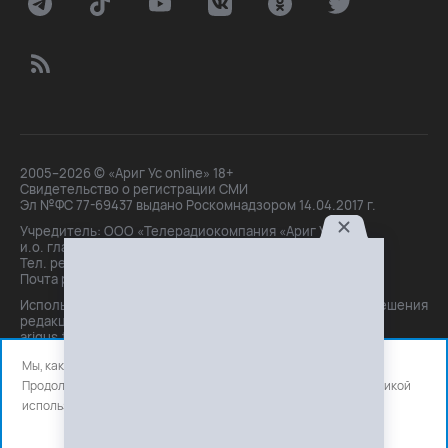
2005–2026 © «Ариг Ус online» 18+
Свидетельство о регистрации СМИ
Эл №ФС 77-69437 выдано Роскомнадзором 14.04.2017 г.
Учредитель: ООО «Телерадиокомпания «Ариг Ус»,
и.о. главного редактора: Маханова О.Б.
Тел. peдakции: +7(3012)21-30-14,
Почта peдakции: editor@arigus.tv
Использование материалов только с письменного разрешения
редакции. При цитировании прямая активная ссылка на
arigus.tv обязательна.
Мы, как и все используем файлы cookie и сервисы аналитики.
Продолжая использовать сайт, вы соглашаетесь с нашей
политикой
использования
файлов cookie и счетчиков аналитики.