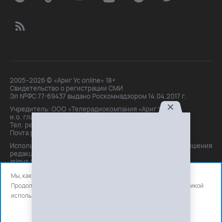
2005–2026 © «Ариг Ус online» 18+
Свидетельство о регистрации СМИ
Эл №ФС 77-69437 выдано Роскомнадзором 14.04.2017 г.
Учредитель: ООО «Телерадиокомпания «Ариг Ус»,
и.о. главного редактора: Маханова О.Б.
Тел. peдakции: +7(3012)21-30-14,
Почта peдakции: editor@arigus.tv
Использование материалов только с письменного разрешения
редакции. При цитировании прямая активная ссылка на
arigus.tv обязательна.
Мы, как и все используем файлы cookie и сервисы аналитики.
Продолжая использовать сайт, вы соглашаетесь с нашей
политикой
использования
файлов cookie и счетчиков аналитики.