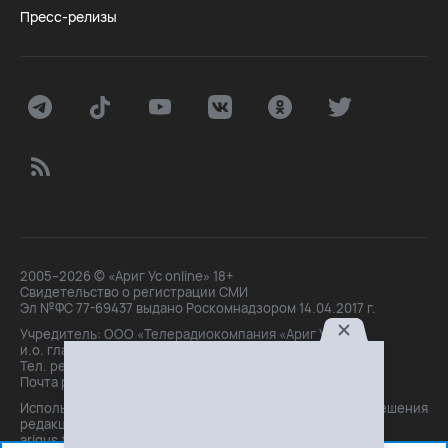
Пресс-релизы
2005–2026 © «Ариг Ус online» 18+
Свидетельство о регистрации СМИ
Эл №ФС 77-69437 выдано Роскомнадзором 14.04.2017 г.
Учредитель: ООО «Телерадиокомпания «Ариг Ус»,
и.о. главного редактора: Маханова О.Б.
Тел. peдakции: +7(3012)21-30-14,
Почта peдakции: editor@arigus.tv
Использование материалов только с письменного разрешения
редакции. При цитировании прямая активная ссылка на
arigus.tv обязательна.