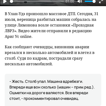
01:00
Play
Mute
En
fu
В Улан-Удэ произошло массовое ДТП. Сегодня, 31
июля, вереница разбитых машин собралась на
улице Лимонова возле остановки «Проходная
ЛВРЗ». Видео жители отправили в редакцию
Ариг Ус online.
Как сообщают очевидцы, виновник аварии
врезался в несколько автомобилей и влетел в
столб. Судя по кадрам, пострадали сразу
несколько автомобилей.
- Жесть. Столб упал. Машина вдребезги.
Впереди еще вон сколько (машин – прим.ред.).
Ошметки на дороге валяются. Все впереди
стоит, - прокомментировал очевидец.