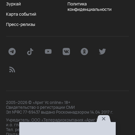
Зурхай
Политика
конфиденциальности
Карта событий
Пресс-релизы
2005–2026 © «Ариг Ус online» 18+
Свидетельство о регистрации СМИ
Эл №ФС 77-69437 выдано Роскомнадзором 14.04.2017 г.
Учредитель: ООО «Телерадиокомпания «Ариг Ус»,
и.о. главного редактора: Маханова О.Б.
Тел. peдakции: +7(3012)21-30-14,
Почта peдakции: editor@arigus.tv