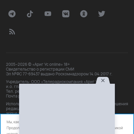
2005–2026 © «Ариг Ус online» 18+
Свидетельство о регистрации СМИ
Эл №ФС 77-69437 выдано Роскомнадзором 14.04.2017 г.
Учредитель: ООО «Телерадиокомпания «Ариг Ус»,
и.о. главного редактора: Маханова О.Б.
Тел. peдakции: +7(3012)21-30-14,
Почта peдakции: editor@arigus.tv
Использование материалов только с письменного разрешения
редакции. При цитировании прямая активная ссылка на
arigus.tv обязательна.
Мы, как и все используем файлы cookie и сервисы аналитики.
Продолжая использовать сайт, вы соглашаетесь с нашей
политикой
использования
файлов cookie и счетчиков аналитики.