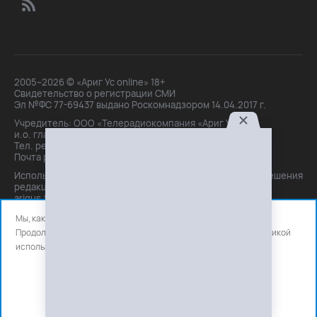
2005–2026 © «Ариг Ус online» 18+
Свидетельство о регистрации СМИ
Эл №ФС 77-69437 выдано Роскомнадзором 14.04.2017 г.
Учредитель: ООО «Телерадиокомпания «Ариг Ус»,
и.о. главного редактора: Маханова О.Б.
Тел. peдakции: +7(3012)21-30-14,
Почта peдakции: editor@arigus.tv
Использование материалов только с письменного разрешения
редакции. При цитировании прямая активная ссылка на
arigus.tv обязательна.
Мы, как и все используем файлы cookie и сервисы аналитики.
Продолжая использовать сайт, вы соглашаетесь с нашей
политикой
использования
файлов cookie и счетчиков аналитики.
OK