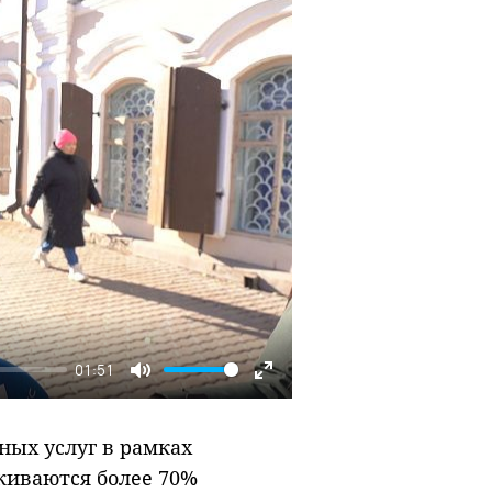
01:51
Mute
Enter
fullscreen
ных услуг в рамках
живаются более 70%