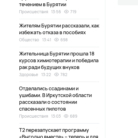
течением в Бурятии
Происшествия
13:56
719
Жителям Бурятии рассказали, как
избежать отказа в пособиях
Общество
13:41
698
Жительница Бурятии прошла 18
курсов химиотерапии и победила
рак ради будущих внуков
Здоровье
13:22
782
Отделались ссадинами и
ушибами. В Иркутской области
рассказали о состоянии
спасенных пилотов
Происшествия
13:03
689
Т2 перезапускает программу
«Выгодно вместе» – теперь и для