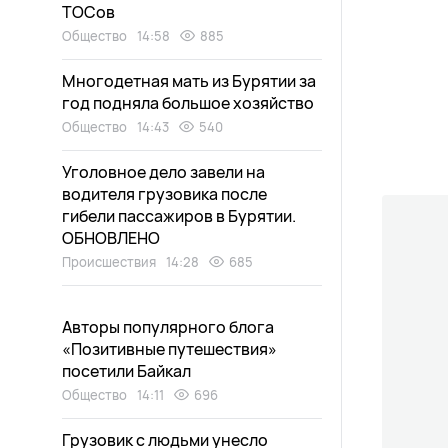
ТОСов
Общество
14:58
885
Многодетная мать из Бурятии за
год подняла большое хозяйство
Общество
14:43
540
Уголовное дело завели на
водителя грузовика после
гибели пассажиров в Бурятии.
ОБНОВЛЕНО
Происшествия
14:28
685
Авторы популярного блога
«Позитивные путешествия»
посетили Байкал
Общество
14:11
696
Грузовик с людьми унесло