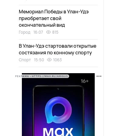
Мемориал Победы в Улан-Удэ
приобретает свой
окончательный вид
Город
16:07
815
В Улан-Удэ стартовали открытые
состязания по конному спорту
Спорт
15:50
1063
РЕКЛАМА • HTTPS://MAX.RU/ARIGUS