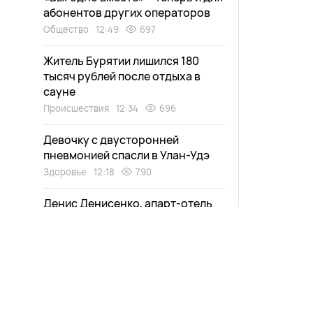
абонентов других операторов
Общество
12:49
697
Житель Бурятии лишился 180
тысяч рублей после отдыха в
сауне
Происшествия
12:34
696
Девочку с двусторонней
пневмонией спасли в Улан-Удэ
Здоровье
12:18
790
Денис Денисенко, апарт-отель
«Эндемик»: «Апартаменты – это
продукт, который родился в
кризис»
Общество
12:06
735
Паромная переправа возобновит
Новости
Афиша