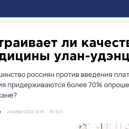
траивает ли качест
дицины улан-удэн
инство россиян против введения плат
я придерживаются более 70% опроше
жане?
е
2 ноября 2023, 19:16
6211