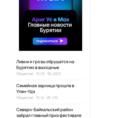
Ливни и грозы обрушатся на
Бурятию в выходные
Общество
15:25
2023
Семейная зарница прошла в
Улан-Удэ
Общество
15:12
1115
Северо-Байкальский район
забрал главный приз фестиваля