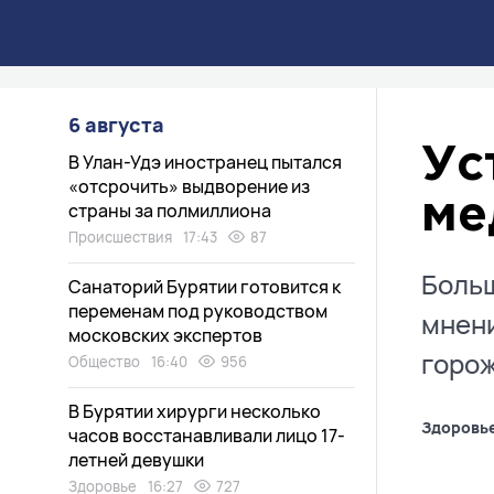
6 августа
Ус
В Улан-Удэ иностранец пытался
«отсрочить» выдворение из
ме
страны за полмиллиона
Происшествия
17:43
87
Больш
Санаторий Бурятии готовится к
переменам под руководством
мнени
московских экспертов
горо
Общество
16:40
956
В Бурятии хирурги несколько
Здоровь
часов восстанавливали лицо 17-
летней девушки
Здоровье
16:27
727