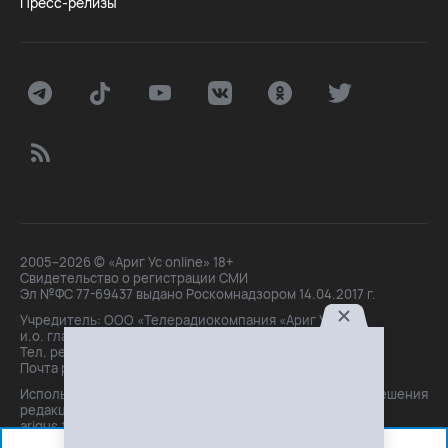
Пресс-релизы
2005–2026 © «Ариг Ус online» 18+
Свидетельство о регистрации СМИ
Эл №ФС 77-69437 выдано Роскомнадзором 14.04.2017 г.
Учредитель: ООО «Телерадиокомпания «Ариг Ус»,
и.о. главного редактора: Маханова О.Б.
Тел. peдakции: +7(3012)21-30-14,
Почта peдakции: editor@arigus.tv
Использование материалов только с письменного разрешения
редакции. При цитировании прямая активная ссылка на
arigus.tv обязательна.