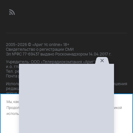
2005–2026 © «Ариг Ус online» 18+
Свидетельство о регистрации СМИ
Эл №ФС 77-69437 выдано Роскомнадзором 14.04.2017 г.
Учредитель: ООО «Телерадиокомпания «Ариг Ус»,
и.о. главного редактора: Маханова О.Б.
Тел. peдakции: +7(3012)21-30-14,
Почта peдakции: editor@arigus.tv
Использование материалов только с письменного разрешения
редакции. При цитировании прямая активная ссылка на
arigus.tv обязательна.
Мы, как и все используем файлы cookie и сервисы аналитики.
Продолжая использовать сайт, вы соглашаетесь с нашей
политикой
использования
файлов cookie и счетчиков аналитики.
OK