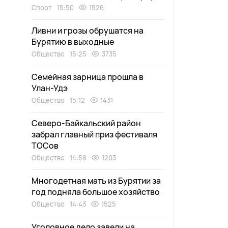
Спорт
15:50
1526
Ливни и грозы обрушатся на
Бурятию в выходные
Общество
15:25
3735
Семейная зарница прошла в
Улан-Удэ
Общество
15:12
1431
Северо-Байкальский район
забрал главный приз фестиваля
ТОСов
Общество
14:58
1203
Многодетная мать из Бурятии за
год подняла большое хозяйство
Общество
14:43
1525
Уголовное дело завели на