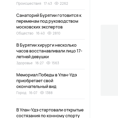
Происшествия
17:43
2262
Санаторий Бурятии готовится к
переменам под руководством
московских экспертов
Общество
16:40
2810
В Бурятии хирурги несколько
часов восстанавливали лицо 17-
летней девушки
Здоровье
16:27
1563
Мемориал Победы в Улан-Удэ
приобретает свой
окончательный вид
Город
16:07
1388
В Улан-Удэ стартовали открытые
состязания по конному спорту