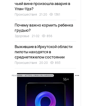
чьей вине произошла авария в
Улан-Удэ?
Происшествия
21:20
1361
Почему важно кормить ребенка
грудью?
Здоровье
21:02
856
Выжившие в Иркутской области
пилоты находятся в
среднетяжелом состоянии
Происшествия
20:20
893
РЕКЛАМА • HTTPS://MAX.RU/ARIGUS