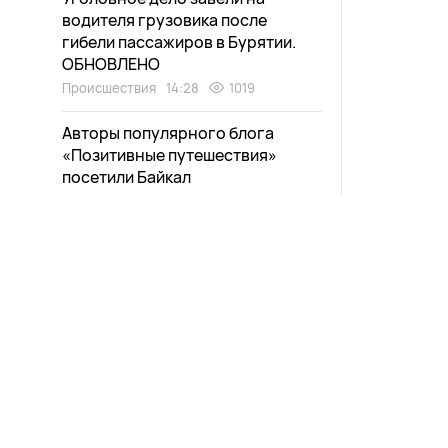
водителя грузовика после
гибели пассажиров в Бурятии.
ОБНОВЛЕНО
Происшествия
14:28
1019
Авторы популярного блога
«Позитивные путешествия»
посетили Байкал
Общество
14:11
937
Грузовик с людьми унесло
течением в Бурятии
Происшествия
13:56
1091
Жителям Бурятии рассказали, как
избежать отказа в пособиях
Общество
13:41
912
Новости
Афиша
Жительница Бурятии прошла 18
Выпуски
Зурхай