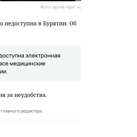
Фото: архив Ариг Ус
о недоступна в Бурятии. Об
едоступна электронная
 все медицинские
ии.
я за неудобства.
 главного редактора