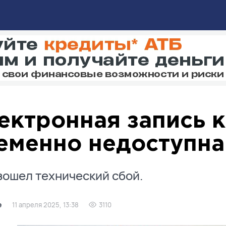
ектронная запись к
еменно недоступна
ошел технический сбой.
е
11 апреля 2025, 13:38
3110