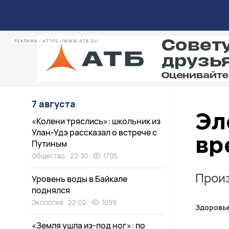
РЕКЛАМА • HTTPS://WWW.ATB.SU/
7 августа
Эл
«Колени тряслись»: школьник из
Улан-Удэ рассказал о встрече с
вр
Путиным
Общество
22:30
1705
Произ
Уровень воды в Байкале
поднялся
Экология
22:02
1099
Здоровь
«Земля ушла из-под ног»: по