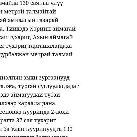
майда 130 саяһаа үлүү
он метрэй талмайтай
бэй эмнэлгын газарай
ха. Тиихэдэ Хориин аймагай
сая түхэриг, Ахын аймагай
я түхэриг гаргашалагдаха
0 дүрбэлжэн метрэй талмай
мнэлгын эмхи зургаанууд
алжа, түргэн суглуулагдадаг
эдэ аймагуудай түбэй
илхээр хараалагдана.
сеновкэ һууринда 2-дохи
эгтэ 37 сая түхэриг
л ба Улан һууринуудта 130