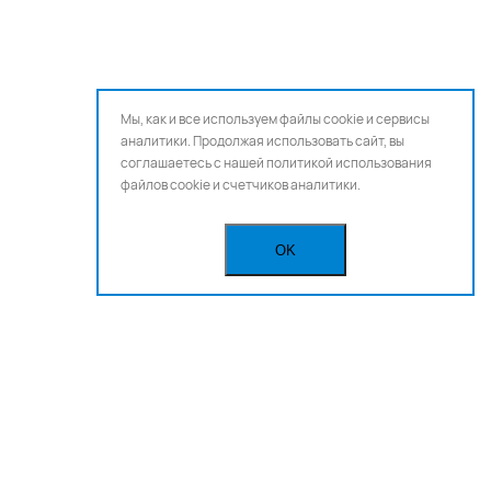
Мы, как и все используем файлы cookie и сервисы
аналитики. Продолжая использовать сайт, вы
соглашаетесь с нашей
политикой использования
файлов cookie и счетчиков аналитики.
OK
Бегущая строка