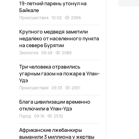
19-летний парень утонул на
Байкале
Происшествия
10:02
2066
Крупного медведя заметили
недалеко от населенного пункта
на севере Бурятии
Экология
09:48
2086
Три человека отравились
угарным газом на пожаре в Улан-
Удэ
Происшествия
09:33
2051
Блага цивилизации временно
отключили в Улан-Удэ
Город
09:16
2532
Африканские лжебанкиры
выманили 3 миллиона у жертвы