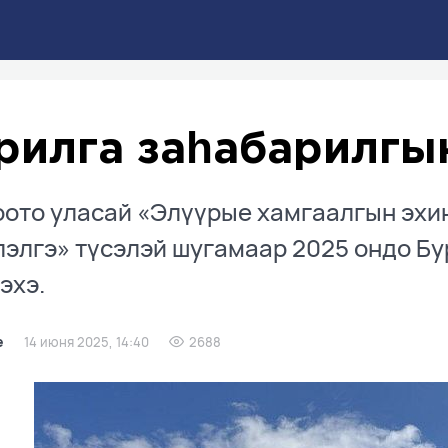
рилга заһабарилгы
ото уласай «Элүүрые хамгаалгын эхин
элгэ» түсэлэй шугамаар 2025 ондо Бу
эхэ.
е
14 июня 2025, 14:40
2688