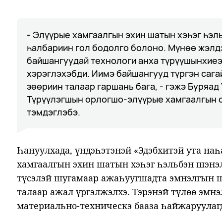
- Элүүрые хамгаалгын эхин шатын хэһэг һэл
һалбариин гол бодолго болоно. Мүнөө жэлдэ
байшангуудай технологи анха түрүүшынхиеэ
хэрэглэхэбди. Иимэ байшангууд түргэн сага
зөөриин талаар гаршань бага, - гэжэ Буряад
Түрүүлэгшын орлогшо-элүүрые хамгаалгын с
тэмдэглэбэ.
Һануулхада, үндэһэтэнэй «Эдэбхитэй ута наһ
хамгаалгын эхин шатын хэһэг һэльбэн шэнэл
түсэлэй шугамаар ажаһуугшадта эмнэлгын ш
талаар ажал үргэлжэлхэ. Тэрэнэй түлөө эмн
материально-техническэ бааза һайжаруулаг