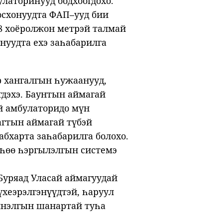
латоринууд бодхоогдохо.
осхонуудта ФАП–ууд бии
 68 хоёролжон метрэй талмай
нуудта ехэ заһабарилга
р хангалгын һужаанууд,
дэхэ. Баунтын аймагай
й амбулаторидо мүн
яагтын аймагай түбэй
абхарта заһабарилга болохо.
һөө һэргылэлгын системэ
 Буряад Уласай аймагуудай
үхеэрэлгэнүүдтэй, һаруул
мнэлгын шанартай туһа