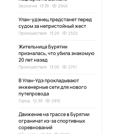
Экология
13:35
2946
Улан-удэнец предстанет перед
судом за непристойный жест
Происшествия
13:20
2502
Жительница Бурятии
призналась, что убила знакомую
20 лет назад
Происшествия
13:00
2751
В Улан-Удэ прокладывают
инженерные сети для нового
путепровода
Город
12:39
2910
Движение на трассе в Бурятии
ограничат из-за спортивных
соревнований