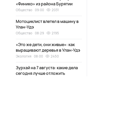
«Финико» из района Бурятии
Общество
09:00
2031
Мотоциклист влетел в машину в
Улан-Удэ
Общество
08:29
2195
«Это же дети, они живые»: как
выращивают деревья в Улан-Удэ
Экология
08:00
2450
Зурхай на 7 августа: какие дела
сегодня лучше отложить
Общество
07:00
20620
Жаркая погода сохранится в
Бурятии
Общество
06:00
2926
Новости
Афиша