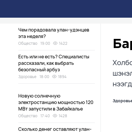
Дети нашли «аквапарк» в
заброшенном доме в Улан-Удэ
Общество
19:15
1690
Чем порадовала улан-удэнцев
эта неделя?
Ба
Общество
19:00
1422
Есть или не есть? Специалисты
Холбо
рассказали, как выбрать
безопасный арбуз
шэнэл
Здоровье
18:00
1894
нээгд
Новую солнечную
Здоровь
электростанцию мощностью 120
МВт запустили в Забайкалье
Общество
17:40
1428
Сколько денег оставляют улан-