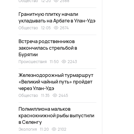
Общество
12:20
2588
Гранитную плитку начали
укладывать на Арбате в Улан-Удэ
Общество
12:05
2674
Встреча родственников
закончилась стрельбой в
Бурятии
Происшествия
11:50
2243
Железнодорожный турмаршрут
«Великий чайный путь» пройдет
через Улан-Удэ
Общество
11:35
2445
Полмиллиона мальков
краснокнижной рыбы выпустили
в Селенгу
Экология
11:20
2102