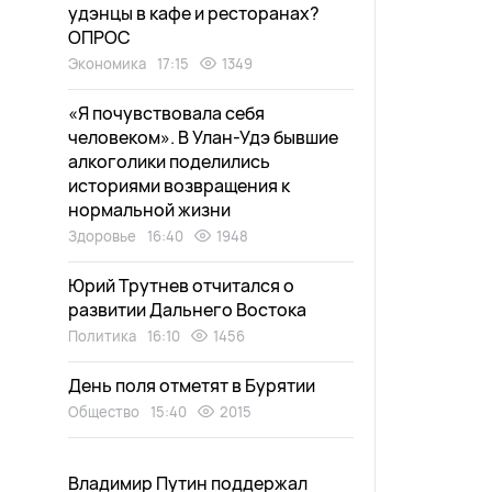
удэнцы в кафе и ресторанах?
ОПРОС
Экономика
17:15
1349
«Я почувствовала себя
человеком». В Улан-Удэ бывшие
алкоголики поделились
историями возвращения к
нормальной жизни
Здоровье
16:40
1948
Юрий Трутнев отчитался о
развитии Дальнего Востока
Политика
16:10
1456
День поля отметят в Бурятии
Общество
15:40
2015
Владимир Путин поддержал