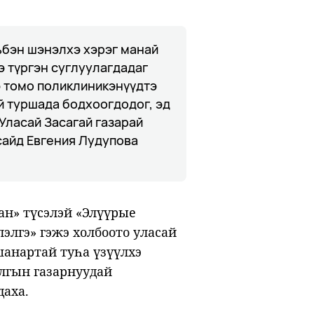
ьбэн шэнэлхэ хэрэг манай
 түргэн суглуулагдадаг
 томо поликлиникэнүүдтэ
й туршада бодхоогдодог, эд
 Уласай Засагай газарай
айд Евгения Лудупова
ан» түсэлэй «Элүүрые
элгэ» гэжэ холбоото уласай
анартай туһа үзүүлхэ
элгын газарнуудай
даха.