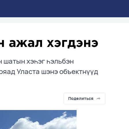
н ажал хэгдэнэ
 шатын хэһэг һэльбэн
ряад Уласта шэнэ объектнүүд
Поделиться