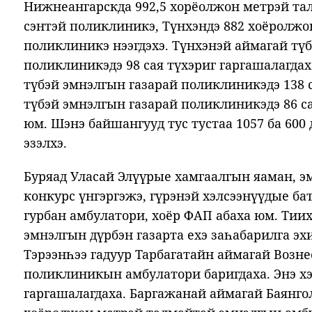
Нижнеангарскда 992,5 хорёолжон метрэй тал
сэнтэй поликлиникэ, Түнхэндэ 882 хоёролж
поликлиникэ нээгдэхэ. Түнхэнэй аймагай тү
поликлиникэдэ 98 сая түхэриг гаргашалагда
түбэй эмнэлгын газарай поликлиникэдэ 138 
түбэй эмнэлгын газарай поликлиникэдэ 86 са
юм. Шэнэ байшангууд тус тустаа 1057 ба 60
эзэлхэ.
Буряад Уласай Элүүрые хамгаалгын яаман, э
конкурс үнгэргэжэ, гүрэнэй хэлсээнүүдые бат
гурбан амбулатори, хоёр ФАП абаха юм. Тиих
эмнэлгын дүрбэн газарта ехэ заһабарилга эх
Тэрээнһээ гадуур Тарбагатайн аймагай Возне
поликлиникын амбулатори баригдаха. Энэ хэр
гаргашалагдаха. Баргажанай аймагай Баянго