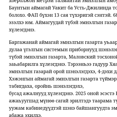
хоёролжон метрэй талмайтай эмнэлгын амбу
Баунтын аймагай Уакит ба Усть-Джилинда т
болохо. ФАП бүхэн 13 сая түхэригэй сэнтэй.
эзэлхэ юм. Аймагуудай түбэй эмнэлгын газар
хүлеэгдэнэ.
Баргажанай аймагай эмнэлгын газарта уһаа
дулаа үгэлгын системын приборнууд шэнэлэг
түбэй эмнэлгын газарта, Маловский тосхоно
заһабарилга хүлеэгдэнэ. Тэрээнһээ гадуур Х
эмнэлгын газарай орой шэнэлэгдэхэ, 4-дэхи д
Хэжэнгын аймагай эмнэлгын газарта түймэр
табигдаха, оройнь шэнэлэгдэхэ,
бусад ажалнууд хүлеэгдэнэ. 2025 оной эсэстэ
ажаһуугшад мүнөө сагай эрилтэдэ таарама т
уужам кабинедүүдтэй шэнэ байшангуудта э
абажа эхилхэ.