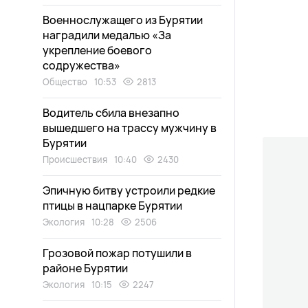
Военнослужащего из Бурятии
наградили медалью «За
укрепление боевого
содружества»
Общество
10:53
2813
Водитель сбила внезапно
вышедшего на трассу мужчину в
Бурятии
Происшествия
10:40
2430
Эпичную битву устроили редкие
птицы в нацпарке Бурятии
Экология
10:28
2506
Грозовой пожар потушили в
районе Бурятии
Экология
10:15
2247