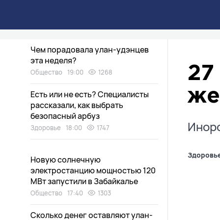
Дети нашли «аквапарк» в
заброшенном доме в Улан-Удэ
Общество
19:15
1475
Чем порадовала улан-удэнцев
эта неделя?
27
Общество
19:00
1268
же
Есть или не есть? Специалисты
рассказали, как выбрать
безопасный арбуз
Иноро
Здоровье
18:00
1747
Здоровь
Новую солнечную
электростанцию мощностью 120
МВт запустили в Забайкалье
Общество
17:40
1303
Сколько денег оставляют улан-