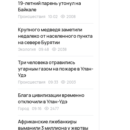
19-летний парень утонул на
Байкале
Происшествия
10:02
2008
Крупного медведя заметили
недалеко от населенного пункта
на севере Бурятии
Экология
09:48
2038
Три человека отравились
угарным газом на пожаре в Улан-
Удэ
Происшествия
09:33
2003
Блага цивилизации временно
отключили в Улан-Удэ
Город
09:16
2477
Африканские лжебанкиры
выманили 3 миллиона у жертвы