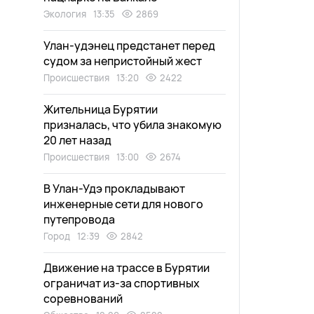
Экология
13:35
2869
Улан-удэнец предстанет перед
судом за непристойный жест
Происшествия
13:20
2422
Жительница Бурятии
призналась, что убила знакомую
20 лет назад
Происшествия
13:00
2674
В Улан-Удэ прокладывают
инженерные сети для нового
путепровода
Город
12:39
2842
Движение на трассе в Бурятии
ограничат из-за спортивных
соревнований