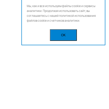
Мы, как и все используем файлы cookie и сервисы
аналитики. Продолжая использовать сайт, вы
соглашаетесь с нашей
политикой использования
файлов cookie и счетчиков аналитики.
OK
Бегущая строка
Реклама
Вакансии
Политика конфиденциальности