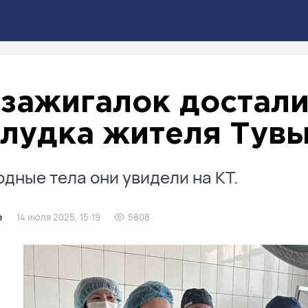
 зажигалок достали
лудка жителя Тув
дные тела они увидели на КТ.
е
14 июля 2025, 15:19
5808