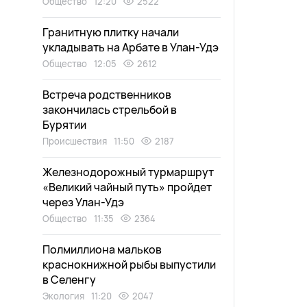
Общество
12:20
2522
Гранитную плитку начали
укладывать на Арбате в Улан-Удэ
Общество
12:05
2612
Встреча родственников
закончилась стрельбой в
Бурятии
Происшествия
11:50
2187
Железнодорожный турмаршрут
«Великий чайный путь» пройдет
через Улан-Удэ
Общество
11:35
2364
Полмиллиона мальков
краснокнижной рыбы выпустили
в Селенгу
Экология
11:20
2047