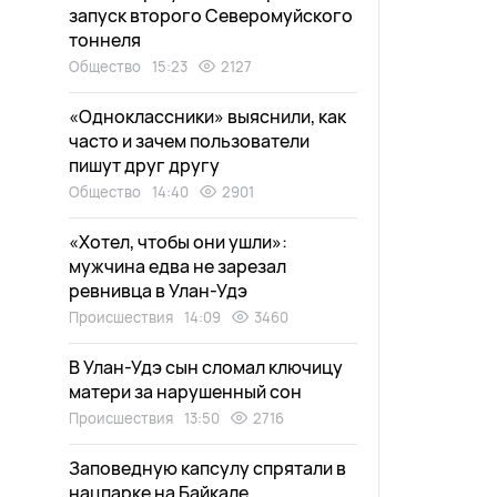
запуск второго Северомуйского
тоннеля
Общество
15:23
2127
«Одноклассники» выяснили, как
часто и зачем пользователи
пишут друг другу
Общество
14:40
2901
«Хотел, чтобы они ушли»:
мужчина едва не зарезал
ревнивца в Улан-Удэ
Происшествия
14:09
3460
В Улан-Удэ сын сломал ключицу
матери за нарушенный сон
Происшествия
13:50
2716
Заповедную капсулу спрятали в
нацпарке на Байкале