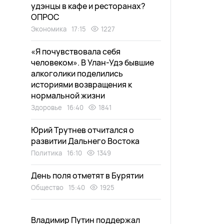
удэнцы в кафе и ресторанах?
ОПРОС
Экономика
17:15
1227
«Я почувствовала себя
человеком». В Улан-Удэ бывшие
алкоголики поделились
историями возвращения к
нормальной жизни
Здоровье
16:40
1841
Юрий Трутнев отчитался о
развитии Дальнего Востока
Политика
16:10
1349
День поля отметят в Бурятии
Общество
15:40
1925
Владимир Путин поддержал