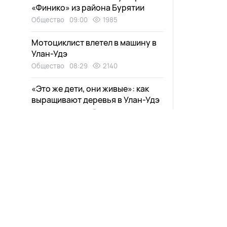
«Финико» из района Бурятии
Общество
09:00
1985
Мотоциклист влетел в машину в
Улан-Удэ
Общество
08:29
2140
«Это же дети, они живые»: как
выращивают деревья в Улан-Удэ
Экология
08:00
2401
Зурхай на 7 августа: какие дела
сегодня лучше отложить
Общество
07:00
19794
Новости
Афиша
Жаркая погода сохранится в
Бурятии
Выпуски
Зурхай
Общество
06:00
2861
Проекты
Карта со
Прямой эфир
Пресс-ре