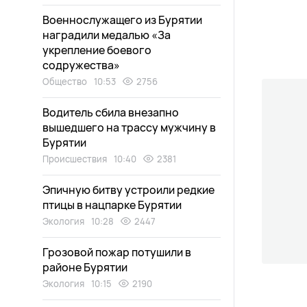
Военнослужащего из Бурятии
наградили медалью «За
укрепление боевого
содружества»
Общество
10:53
2756
Водитель сбила внезапно
вышедшего на трассу мужчину в
Бурятии
Происшествия
10:40
2381
Эпичную битву устроили редкие
птицы в нацпарке Бурятии
Экология
10:28
2447
Грозовой пожар потушили в
районе Бурятии
Экология
10:15
2190