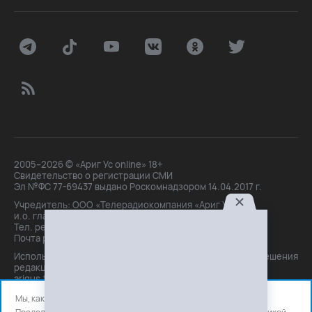
2005–2026 © «Ариг Ус online» 18+
Свидетельство о регистрации СМИ
Эл №ФС 77-69437 выдано Роскомнадзором 14.04.2017 г.
Учредитель: ООО «Телерадиокомпания «Ариг Ус»,
и.о. главного редактора: Маханова О.Б.
Тел. peдakции: +7(3012)21-30-14,
Почта peдakции: editor@arigus.tv
Использование материалов только с письменного разрешения
редакции. При цитировании прямая активная ссылка на
arigus.tv обязательна.
Мы, как и все используем файлы cookie и сервисы аналитики.