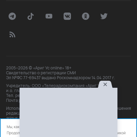
2005–2026 © «Ариг Ус online» 18+
Свидетельство о регистрации СМИ
Эл №ФС 77-69437 выдано Роскомнадзором 14.04.2017 г.
Учредитель: ООО «Телерадиокомпания «Ариг Ус»,
и.о. главного редактора: Маханова О.Б.
Тел. peдakции: +7(3012)21-30-14,
Почта peдakции: editor@arigus.tv
Использование материалов только с письменного разрешения
редакции. При цитировании прямая активная ссылка на
arigus.tv обязательна.
Мы, как и все используем файлы cookie и сервисы аналитики.
Продолжая использовать сайт, вы соглашаетесь с нашей
политикой