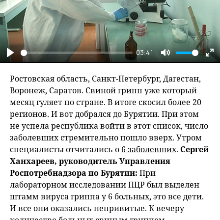
03:41
Play
Mute
En
fu
Ростовская область, Санкт-Петербург, Дагестан,
Воронеж, Саратов. Свиной грипп уже который
месяц гуляет по стране. В итоге скосил более 20
регионов. И вот добрался до Бурятии. При этом
не успела республика войти в этот список, число
заболевших стремительно пошло вверх. Утром
специалисты отчитались о
6 заболевших
.
Сергей
Ханхареев, руководитель Управления
Роспотребнадзора по Бурятии:
При
лабораторном исследовании ПЦР был выделен
штамм вируса гриппа у 6 больных, это все дети.
И все они оказались непривитые. К вечеру