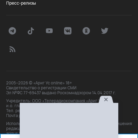
Пресс-релизы
2005–2026 © «Ариг Ус online» 18+
Свидетельство о регистрации СМИ
Эл №ФС 77-69437 выдано Роскомнадзором 14.04.2017 г.
Учредитель: ООО «Телерадиокомпания «Ариг Ус»,
и.о. главного редактора: Маханова О.Б.
Тел. peдakции: +7(3012)21-30-14,
Почта peдakции: editor@arigus.tv
Использование материалов только с письменного разрешения
редакции. При цитировании прямая активная ссылка на
arigus.tv обязательна.