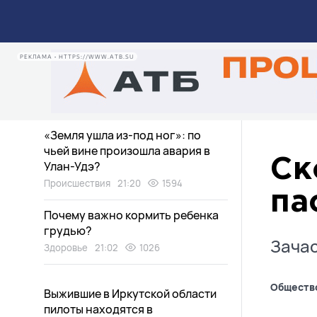
Улан-Удэ рассказал о встрече с
Путиным
Общество
22:30
2763
РЕКЛАМА • HTTPS://WWW.ATB.SU
Уровень воды в Байкале
поднялся
Экология
22:02
1455
«Земля ушла из-под ног»: по
чьей вине произошла авария в
Ск
Улан-Удэ?
Происшествия
21:20
1594
па
Почему важно кормить ребенка
грудью?
Зачас
Здоровье
21:02
1026
Обществ
Выжившие в Иркутской области
пилоты находятся в