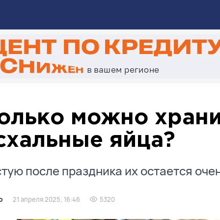
олько можно храни
схальные яйца?
тую после праздника их остается очен
о
21 апреля 2025, 16:46
5320