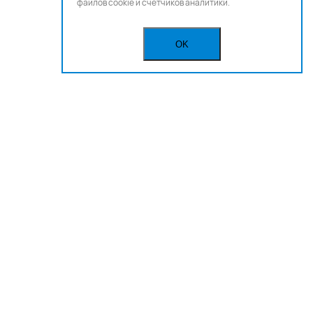
файлов cookie и счетчиков аналитики.
OK
Бегущая строка
Реклама
Вакансии