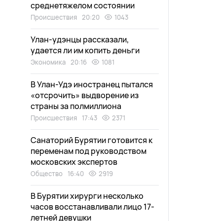
среднетяжелом состоянии
Происшествия
20:20
1043
Улан-удэнцы рассказали,
удается ли им копить деньги
Экономика
20:16
1081
В Улан-Удэ иностранец пытался
«отсрочить» выдворение из
страны за полмиллиона
Происшествия
17:43
2371
Санаторий Бурятии готовится к
переменам под руководством
московских экспертов
Общество
16:40
2919
В Бурятии хирурги несколько
часов восстанавливали лицо 17-
летней девушки