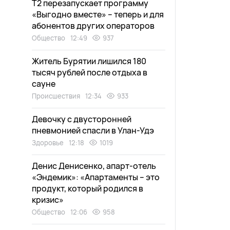
Т2 перезапускает программу
«Выгодно вместе» – теперь и для
абонентов других операторов
Общество
12:49
937
Житель Бурятии лишился 180
тысяч рублей после отдыха в
сауне
Происшествия
12:34
933
Девочку с двусторонней
пневмонией спасли в Улан-Удэ
Здоровье
12:18
1019
Денис Денисенко, апарт-отель
«Эндемик»: «Апартаменты – это
продукт, который родился в
кризис»
Общество
12:06
958