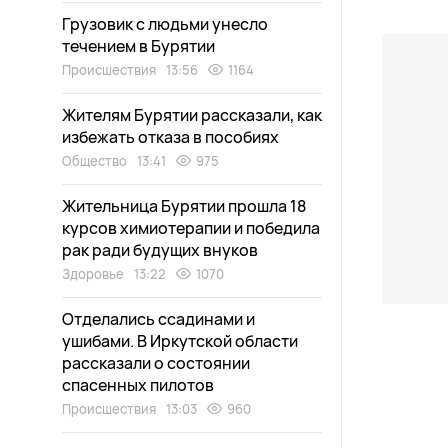
Грузовик с людьми унесло
течением в Бурятии
Происшествия
13:56
1164
Жителям Бурятии рассказали, как
избежать отказа в пособиях
Общество
13:41
975
Жительница Бурятии прошла 18
курсов химиотерапии и победила
рак ради будущих внуков
Здоровье
13:22
1070
Отделались ссадинами и
ушибами. В Иркутской области
рассказали о состоянии
спасенных пилотов
Происшествия
13:03
960