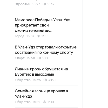
Здоровье
16:27
1673
Мемориал Победы в Улан-Удэ
приобретает свой
окончательный вид
Город
16:07
1485
В Улан-Удэ стартовали открытые
состязания по конному спорту
Спорт
15:50
1606
Ливни и грозы обрушатся на
Бурятию в выходные
Общество
15:25
3930
Семейная зарница прошла в
Улан-Удэ
Общество
15:12
1510