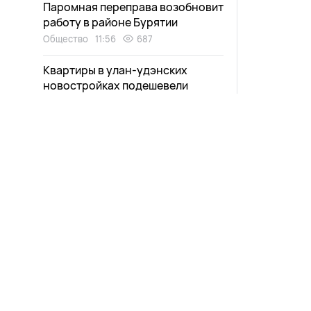
Паромная переправа возобновит
работу в районе Бурятии
Общество
11:56
687
Квартиры в улан-удэнских
новостройках подешевели
Общество
11:40
991
Военнослужащему из Бурятии
помогли быть рядом с матерью-
инвалидом
Общество
11:25
835
Очаровательных косулят
заметили в нацпарке на Байкале
Экология
11:11
915
Новости
Афиша
Выпуски
Зурхай
Жительницу Бурятии спасли от
выплаты чужого кредита
Проекты
Карта со
Происшествия
10:58
880