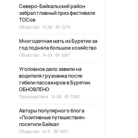
Северо-Байкальский район
забрал главный приз фестиваля
ТОСов
Общество
14:58
1279
Многодетная мать из Бурятии за
год подняла большое хозяйство
Общество
14:43
1687
Уголовное дело завели на
водителя грузовика после
гибели пассажиров в Бурятии.
ОБНОВЛЕНО
Происшествия
14:28
1095
Авторы популярного блога
«Позитивные путешествия»
посетили Байкал
Общество
14:11
1001