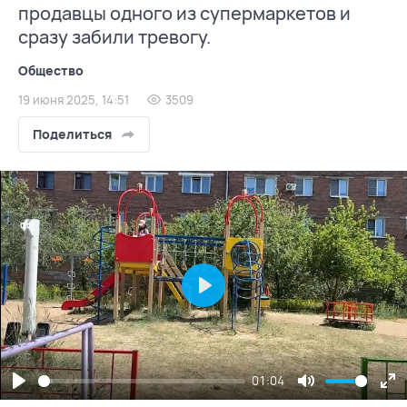
продавцы одного из супермаркетов и
сразу забили тревогу.
Общество
19 июня 2025, 14:51
3509
Поделиться
Play
01:04
Play
Mute
En