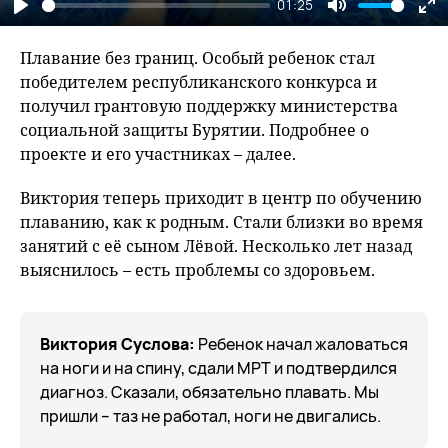
01:25
Play
Mute
En
fu
Плавание без границ. Особый ребенок стал
победителем республиканского конкурса и
получил грантовую поддержку министерства
социальной защиты Бурятии. Подробнее о
проекте и его участниках – далее.
Виктория теперь приходит в центр по обучению
плаванию, как к родным. Стали близки во время
занятий с её сыном Лёвой. Несколько лет назад
выяснилось – есть проблемы со здоровьем.
Виктория Суслова:
Ребенок начал жаловаться
на ноги и на спину, сдали МРТ и подтвердился
диагноз. Сказали, обязательно плавать. Мы
пришли – таз не работал, ноги не двигались.