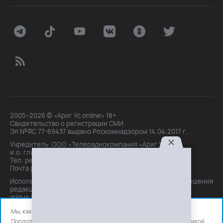
2005–2026 © «Ариг Ус online» 18+
Свидетельство о регистрации СМИ
Эл №ФС 77-69437 выдано Роскомнадзором 14.04.2017 г.
Учредитель: ООО «Телерадиокомпания «Ариг Ус»,
и.о. главного редактора: Маханова О.Б.
Тел. peдakции: +7(3012)21-30-14,
Почта peдakции: editor@arigus.tv
Использование материалов только с письменного разрешения
редакции. При цитировании прямая активная ссылка на
arigus.tv обязательна.
Мы, как и все используем файлы cookie и сервисы аналитики.
Продолжая использовать сайт, вы соглашаетесь с нашей
политикой