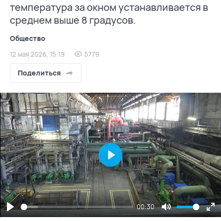
температура за окном устанавливается в
среднем выше 8 градусов.
Общество
12 мая 2026, 15:19
5779
Поделиться
Play
00:30
Play
Mute
En