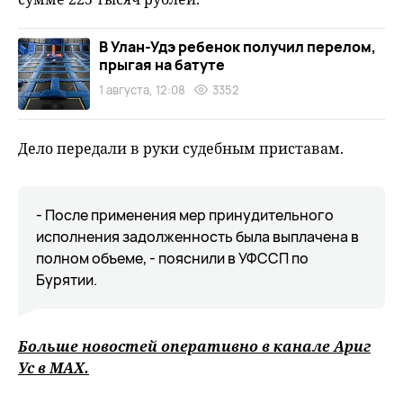
В Улан-Удэ ребенок получил перелом,
прыгая на батуте
1 августа, 12:08
3352
Дело передали в руки судебным приставам.
- После применения мер принудительного
исполнения задолженность была выплачена в
полном объеме, - пояснили в УФССП по
Бурятии.
Больше новостей оперативно в канале Ариг
Ус в
MAХ
.