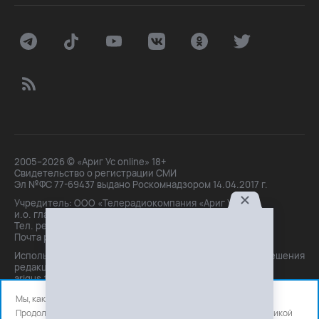
2005–2026 © «Ариг Ус online» 18+
Свидетельство о регистрации СМИ
Эл №ФС 77-69437 выдано Роскомнадзором 14.04.2017 г.
Учредитель: ООО «Телерадиокомпания «Ариг Ус»,
и.о. главного редактора: Маханова О.Б.
Тел. peдakции: +7(3012)21-30-14,
Почта peдakции: editor@arigus.tv
Использование материалов только с письменного разрешения
редакции. При цитировании прямая активная ссылка на
arigus.tv обязательна.
Мы, как и все используем файлы cookie и сервисы аналитики.
Продолжая использовать сайт, вы соглашаетесь с нашей
политикой