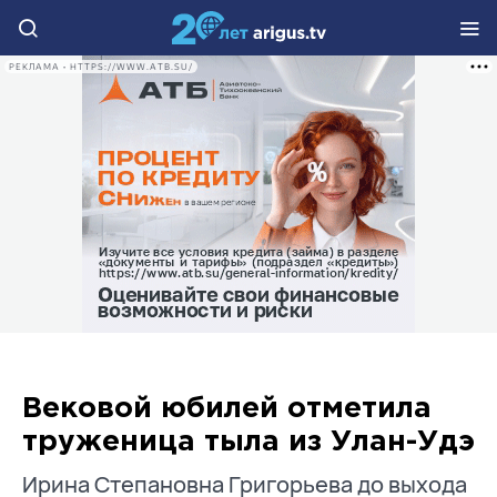
РЕКЛАМА • HTTPS://WWW.ATB.SU/
Вековой юбилей отметила
труженица тыла из Улан-Удэ
Ирина Степановна Григорьева до выхода