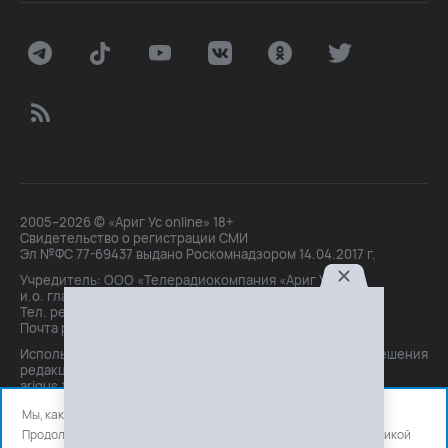
2005–2026 © «Ариг Ус online» 18+
Свидетельство о регистрации СМИ
Эл №ФС 77-69437 выдано Роскомнадзором 14.04.2017 г.
Учредитель: ООО «Телерадиокомпания «Ариг Ус»,
и.о. главного редактора: Маханова О.Б.
Тел. peдakции: +7(3012)21-30-14,
Почта peдakции: editor@arigus.tv
Использование материалов только с письменного разрешения
редакции. При цитировании прямая активная ссылка на
arigus.tv обязательна.
Мы, как и все используем файлы cookie и сервисы аналитики.
Продолжая использовать сайт, вы соглашаетесь с нашей
политикой