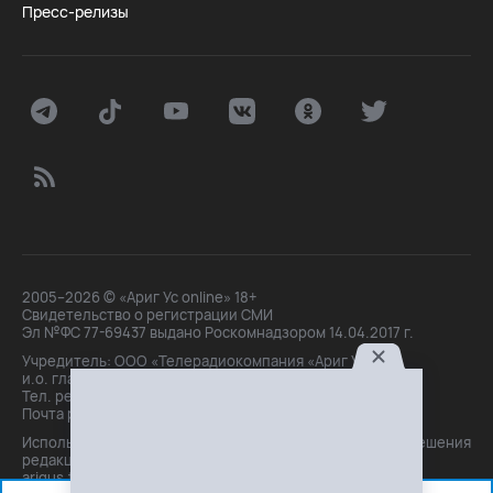
Пресс-релизы
2005–2026 © «Ариг Ус online» 18+
Свидетельство о регистрации СМИ
Эл №ФС 77-69437 выдано Роскомнадзором 14.04.2017 г.
Учредитель: ООО «Телерадиокомпания «Ариг Ус»,
и.о. главного редактора: Маханова О.Б.
Тел. peдakции: +7(3012)21-30-14,
Почта peдakции: editor@arigus.tv
Использование материалов только с письменного разрешения
редакции. При цитировании прямая активная ссылка на
arigus.tv обязательна.