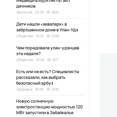
Медведи в Бурятии пугают
дачников
Экология
20:30
3841
Дети нашли «аквапарк» в
заброшенном доме в Улан-Удэ
Общество
19:15
2336
Чем порадовала улан-удэнцев
эта неделя?
Общество
19:00
1871
Есть или не есть? Специалисты
рассказали, как выбрать
безопасный арбуз
Здоровье
18:00
2332
Новую солнечную
электростанцию мощностью 120
МВт запустили в Забайкалье