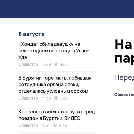
8 августа
На
«Хонда» сбила девушку на
пешеходном переходе в Улан-
па
Удэ
Общество
15:49
427
Перед
В Бурятии горе-мать, побившая
сотрудника органа опеки,
отделалась условным сроком
Обществ
Общество
14:50
1054
Кроссовер выехал на пути перед
поездом в Бурятии. ВИДЕО
Общество
13:51
1436