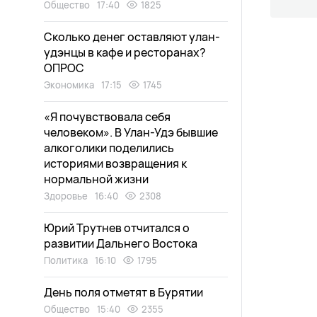
Общество
17:40
1825
Сколько денег оставляют улан-
удэнцы в кафе и ресторанах?
ОПРОС
Экономика
17:15
1745
«Я почувствовала себя
человеком». В Улан-Удэ бывшие
алкоголики поделились
историями возвращения к
нормальной жизни
Здоровье
16:40
2308
Юрий Трутнев отчитался о
развитии Дальнего Востока
Политика
16:10
1795
День поля отметят в Бурятии
Общество
15:40
2355