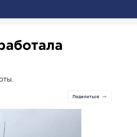
работала
оты.
Поделиться