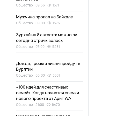
Общество
09:56
1571
Мужчина пропал на Байкале
Общество
09:00
1576
Зурхай на 8 августа: можно ли
сегодня стричь волосы
Общество
07:00
5281
Дожди, грозы и ливни пройдут в
Бурятии
Общество
06:00
3001
«100 идей для счастливых
семей». Когда начнутся съемки
нового проекта от Ариг Ус?
Общество
21:00
6470