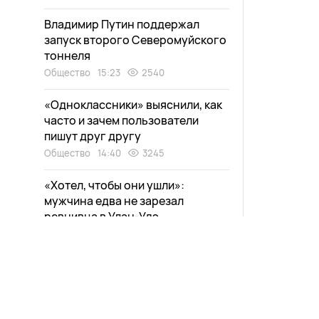
Владимир Путин поддержал
запуск второго Северомуйского
тоннеля
Общество
15:23
2540
«Одноклассники» выяснили, как
часто и зачем пользователи
пишут друг другу
Общество
14:40
3245
«Хотел, чтобы они ушли»:
мужчина едва не зарезал
ревнивца в Улан-Удэ
Происшествия
14:09
3799
В Улан-Удэ сын сломал ключицу
матери за нарушенный сон
Происшествия
13:50
3038
Новости
Афиша