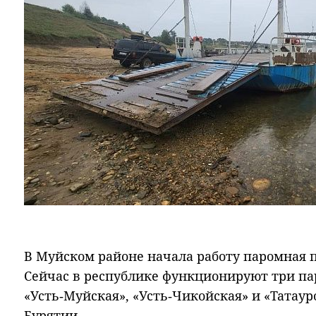
В Муйском районе начала работу паромная п
Сейчас в республике функционируют три п
«Усть‑Муйская», «Усть‑Чикойская» и «Татаур
Бурятии.