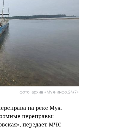
фото: архив «Муя-инфо.24/7»
ереправа на реке Муя.
аромные переправы:
овская», передает МЧС