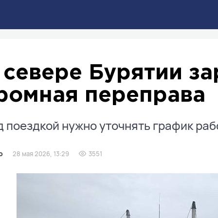
 севере Бурятии за
ромная переправа
 поездкой нужно уточнять график раб
о
28 мая 2026, 13:29
3551