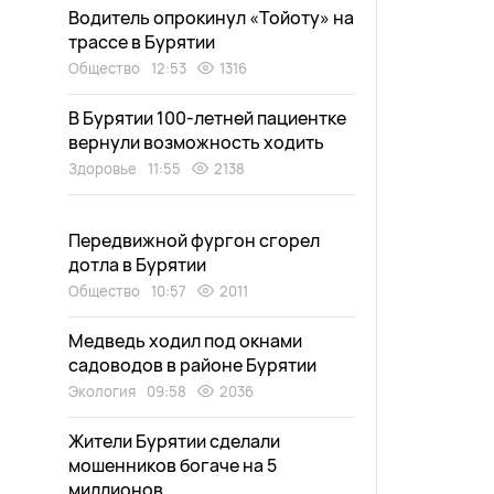
Водитель опрокинул «Тойоту» на
трассе в Бурятии
Общество
12:53
1316
В Бурятии 100-летней пациентке
вернули возможность ходить
Здоровье
11:55
2138
Передвижной фургон сгорел
дотла в Бурятии
Общество
10:57
2011
Медведь ходил под окнами
садоводов в районе Бурятии
Экология
09:58
2036
Жители Бурятии сделали
мошенников богаче на 5
миллионов