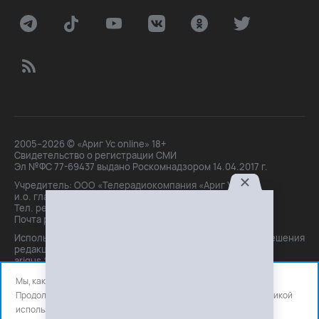
2005–2026 © «Ариг Ус online» 18+
Свидетельство о регистрации СМИ
Эл №ФС 77-69437 выдано Роскомнадзором 14.04.2017 г.
Учредитель: ООО «Телерадиокомпания «Ариг Ус»,
и.о. главного редактора: Маханова О.Б.
Тел. peдakции: +7(3012)21-30-14,
Почта peдakции: editor@arigus.tv
Использование материалов только с письменного разрешения
редакции. При цитировании прямая активная ссылка на
arigus.tv обязательна.
Мы, как и все используем файлы cookie и сервисы аналитики.
Продолжая использовать сайт, вы соглашаетесь с нашей
политикой
использования
файлов cookie и счетчиков аналитики.