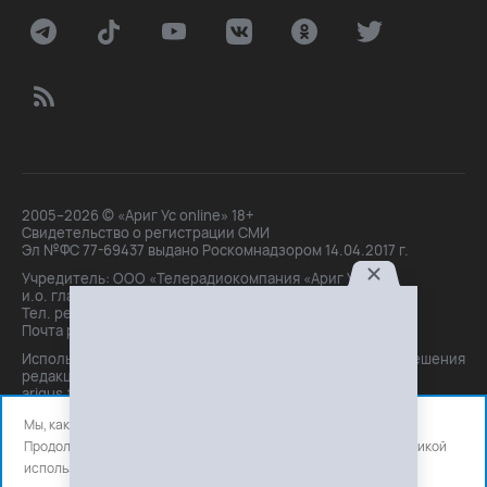
2005–2026 © «Ариг Ус online» 18+
Свидетельство о регистрации СМИ
Эл №ФС 77-69437 выдано Роскомнадзором 14.04.2017 г.
Учредитель: ООО «Телерадиокомпания «Ариг Ус»,
и.о. главного редактора: Маханова О.Б.
Тел. peдakции: +7(3012)21-30-14,
Почта peдakции: editor@arigus.tv
Использование материалов только с письменного разрешения
редакции. При цитировании прямая активная ссылка на
arigus.tv обязательна.
Мы, как и все используем файлы cookie и сервисы аналитики.
Продолжая использовать сайт, вы соглашаетесь с нашей
политикой
использования
файлов cookie и счетчиков аналитики.